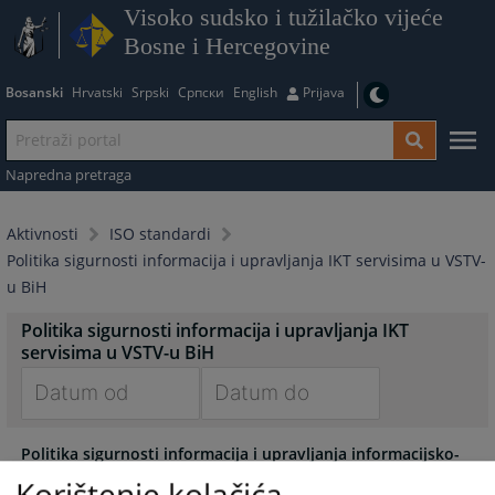
Visoko sudsko i tužilačko vijeće
Bosne i Hercegovine
Bosanski
Hrvatski
Srpski
Српски
English
Prijava
Napredna pretraga
Aktivnosti
ISO standardi
Politika sigurnosti informacija i upravljanja IKT servisima u VSTV-
u BiH
Politika sigurnosti informacija i upravljanja IKT
servisima u VSTV-u BiH
Navigate
Navigate
Politika sigurnosti informacija i upravljanja informacijsko-
forward
forward
komunikacijskim servisima Visokog sudbenog i tužiteljskog
to
to
Korištenje kolačića