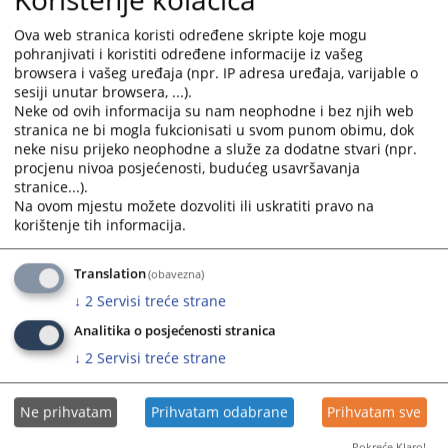
vijeća Bosne i Hercegovine
interact
interact
09.11.2023.
with
with
Ova web stranica koristi određene skripte koje mogu
the
the
pohranjivati i koristiti određene informacije iz vašeg
calendar
calendar
browsera i vašeg uređaja (npr. IP adresa uređaja, varijable o
sesiji unutar browsera, ...).
and
and
Neke od ovih informacija su nam neophodne i bez njih web
select
select
stranica ne bi mogla fukcionisati u svom punom obimu, dok
a
a
neke nisu prijeko neophodne a služe za dodatne stvari (npr.
date.
date.
procjenu nivoa posjećenosti, budućeg usavršavanja
Press
Press
stranice...).
the
the
Na ovom mjestu možete dozvoliti ili uskratiti pravo na
korištenje tih informacija.
question
question
mark
mark
key
key
Translation
(obavezna)
to
to
↓
2
Servisi treće strane
get
get
Analitika o posjećenosti stranica
the
the
↓
2
Servisi treće strane
keyboard
keyboard
shortcuts
shortcuts
for
for
Ne prihvatam
Prihvatam odabrane
Prihvatam sve
changing
changing
dates.
dates.
Pokreće Klaro!