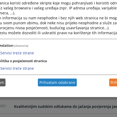
nica koristi određene skripte koje mogu pohranjivati i koristiti od
2022.
Jačanje regulatorne uloge VSTV-a BiH u fokusu institucio
iz vašeg browsera i vašeg uređaja (npr. IP adresa uređaja, varijable 
Nizozemske
era, ...).
h informacija su nam neophodne i bez njih web stranica ne bi mog
i u svom punom obimu, dok neke nisu prijeko neophodne a služe z
2022.
Unapređenje procedure za imenovanje, ocjenjivanje i napr
 procjenu nivoa posjećenosti, budućeg usavršavanja stranice...).
kvalifikaciono testiranje proširena sa novih 598 pitanja
tu možete dozvoliti ili uskratiti pravo na korištenje tih informacija
2021.
29 sudova u BiH realizovalo aktivnosti na unapređenju up
nslation
(obavezna)
postupka
Servisi treće strane
litika o posjećenosti stranica
2021.
Jačanjem vještina sudija do kvalitetnijih sudskih odluka
Servisi treće strane
2021.
Jačanje mentorskih vještina i unapređenje vođenja ročiš
tam
Prihvatam odabrane
Pri
2021.
Nezavisnost i odgovornost pravosuđa u fokusu saradnje 
2021.
Kvalitetnijim sudskim odlukama do jačanja povjerenja ja