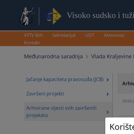
Visoko sudsko i tuž
VSTV BiH
Sekretarijat
UDT
Aktivnosti
Kontakt
Međunarodna saradnja
Vlada Kraljevine
Jačanje kapaciteta pravosuđa (JCB)
Arhiv
Završeni projekti
29.03.
Arhivirane vijesti svih završenih
projekata
Korišt
25.03.