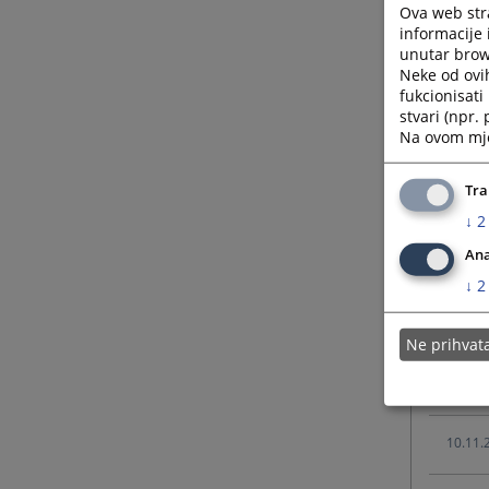
Ova web stra
24.03.
informacije 
unutar brows
Neke od ovi
fukcionisat
22.03.
stvari (npr.
Na ovom mjes
29.11.
Tra
↓
2
Ana
29.11.
↓
2
23.11.
Ne prihva
12.11.
10.11.