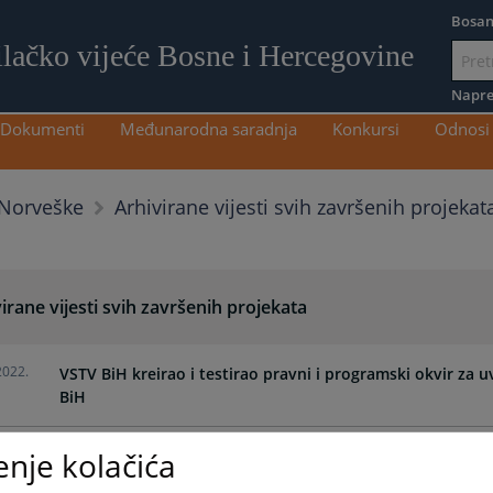
Bosan
ilačko vijeće Bosne i Hercegovine
Idi
na
Napre
sadržaj
Dokumenti
Međunarodna saradnja
Konkursi
Odnosi 
Arhivirane vijesti svih završenih projekat
 Norveške
irane vijesti svih završenih projekata
2022.
VSTV BiH kreirao i testirao pravni i programski okvir z
BiH
enje kolačića
2022.
Unaprijeđen kvalitet rada sudova kao rezultat saradnje V