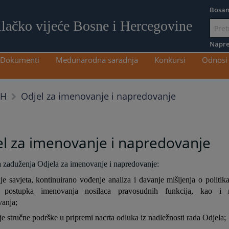
Bosan
ilačko vijeće Bosne i Hercegovine
Idi
na
Napre
sadržaj
Dokumenti
Međunarodna saradnja
Konkursi
Odnosi 
Odjel za imenovanje i napredovanje
iH
l za imenovanje i napredovanje
zaduženja Odjela za imenovanje i napredovanje:
je savjeta, kontinuirano vođenje analiza i davanje mišljenja o politik
a postupka imenovanja nosilaca pravosudnih funkcija, kao i n
anja;
je stručne podrške u pripremi nacrta odluka iz nadležnosti rada Odjela;