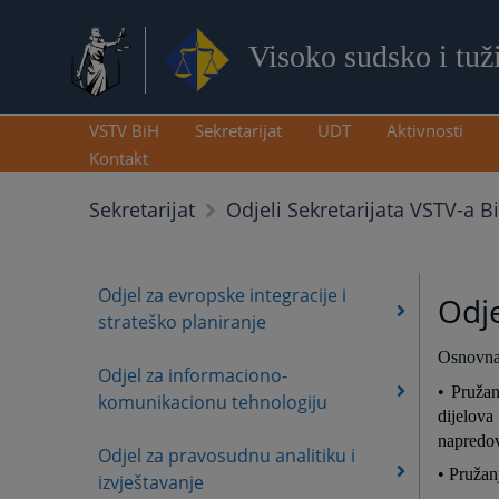
Visoko sudsko i tuž
VSTV BiH
Sekretarijat
UDT
Aktivnosti
Kontakt
Sekretarijat
Odjeli Sekretarijata VSTV-a B
Odjel za evropske integracije i
Odje
strateško planiranje
Osnovna 
Odjel za informaciono-
• Pružan
komunikacionu tehnologiju
dijelov
napredov
Odjel za pravosudnu analitiku i
• Pružan
izvještavanje