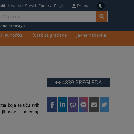
ski
Hrvatski
Srpski
Српски
English
Prijava
dna pretraga
s javnošću
Kutak za građane
Javne nabavke
4839
PREGLEDA
ama koja se tiču svih
jihovog karijernog