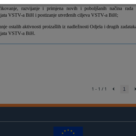
ifikovanje, razvijanje i primjena novih i poboljšanih načina rada
ijata VSTV-a BiH i postizanje utvrđenih ciljeva VSTV-a BiH;
anje ostalih aktivnosti proizašlih iz nadležnosti Odjela i drugih zadata
ijata VSTV-a BiH.
1 - 1 / 1
1