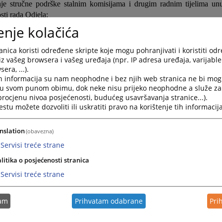
nje stručne podrške stalnim komisijama i drugim radnim tijelima u
sti rada Odjela;
enje kolačića
nje stručne, tehničke i administrativne podrške u vezi sa svim oblastim
nih funkcija u skladu s propisanim postupcima;
nica koristi određene skripte koje mogu pohranjivati i koristiti od
encija prijavnih materijala kandidata potrebnih za postupke ime
iz vašeg browsera i vašeg uređaja (npr. IP adresa uređaja, varijable 
anje u pravosudnoj službi;
era, ...).
h informacija su nam neophodne i bez njih web stranica ne bi mog
e evidencija o statusu osoba imenovanih na poziciju sudija, tužilaca i st
i u svom punom obimu, dok neke nisu prijeko neophodne a služe z
nje službene evidencije u vezi s pokrenutim sudskim postupcima u 
 procjenu nivoa posjećenosti, budućeg usavršavanja stranice...).
tu možete dozvoliti ili uskratiti pravo na korištenje tih informacija
 sudske prakse u vezi s tim;
je podrške u pripremi nacrta odgovora u sporovima pokrenutim protiv
nslation
(obavezna)
 pravosudnih funkcija;
Servisi treće strane
je registra ličnih dosijea sudija i tužilaca potrebnih za postupke i
anje u pravosudnoj službi;
litika o posjećenosti stranica
je, ažuriranje i upravljanje podacima u postojećim bazama podataka,
Servisi treće strane
za IKT, učestvovanje u analizi i osmišljavanju aplikativnih rješen
i procesa neophodnih za podršku radu Odjela;
tam
Prihvatam odabrane
Pri
vovanje u postupcima srednjoročnog planiranja, godišnjeg progra
avanja u VSTV-u BiH;