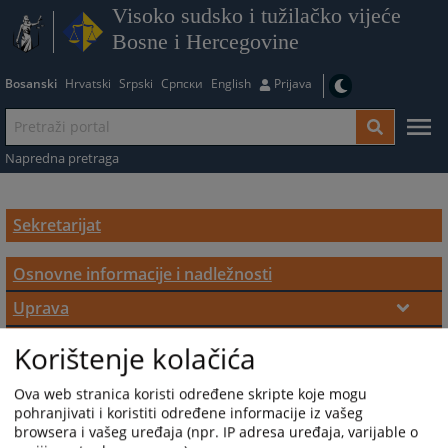
Visoko sudsko i tužilačko vijeće
Bosne i Hercegovine
Bosanski
Hrvatski
Srpski
Српски
English
Prijava
Napredna pretraga
Sekretarijat
Osnovne informacije i nadležnosti
Uprava
Direktor
Kadrovska struktura
Korištenje kolačića
Odjeli Sekretarijata VSTV-a BiH
Zamjenik direktora
Ova web stranica koristi određene skripte koje mogu
Odjel za evropske integracije i strateško
pohranjivati i koristiti određene informacije iz vašeg
browsera i vašeg uređaja (npr. IP adresa uređaja, varijable o
planiranje