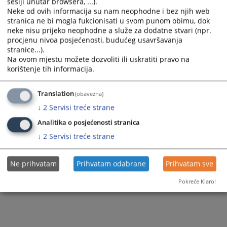
sesiji unutar browsera, ...).
Neke od ovih informacija su nam neophodne i bez njih web
Odjel za informaciono-komunikacionu
stranica ne bi mogla fukcionisati u svom punom obimu, dok
tehnologiju
neke nisu prijeko neophodne a služe za dodatne stvari (npr.
procjenu nivoa posjećenosti, budućeg usavršavanja
Odjel za pravosudnu analitiku i izvještavanje
stranice...).
Na ovom mjestu možete dozvoliti ili uskratiti pravo na
Odjel za kadrovske poslove
korištenje tih informacija.
Odjel za finansije i računovodstvo
Translation
(obavezna)
Odjel za provođenje postupka po izvještajima
↓
2
Servisi treće strane
Odjel za sudsku dokumentaciju i edukaciju
Analitika o posjećenosti stranica
↓
2
Servisi treće strane
Odjel za imenovanje i napredovanje
Odjel za pravna pitanja
Ne prihvatam
Prihvatam odabrane
Prihvatam sve
Odjel za disciplinske postupke i etiku nosilaca
Pokreće Klaro!
pravosudnih funkcija
Odjel za unaprjeđenje efikasnosti i kvaliteta
rada u sudovima