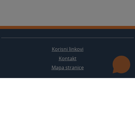
Odjel za unaprjeđenje efikasnosti i kvaliteta
rada u tužilaštvima
Odjel za administrativno-tehničke poslove
Korisni linkovi
Kontakt
Mapa stranice
Redizajn web stranice je finansirala Evropska unija. Za njen sadržaj isključivo je odgovorno
Visoko sudsko i tužilačko vijeće BiH i ona ne odražava nužno stavove Evropske unije.