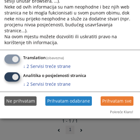
sesiji unutar browsera, ...).
calendar
calendar
Neke od ovih informacija su nam neophodne i bez njih web
and
and
stranica ne bi mogla fukcionisati u svom punom obimu, dok
select
select
neke nisu prijeko neophodne a služe za dodatne stvari (npr.
a
a
procjenu nivoa posjećenosti, budućeg usavršavanja
date.
date.
stranice...).
Press
Press
Na ovom mjestu možete dozvoliti ili uskratiti pravo na
the
the
korištenje tih informacija.
question
question
mark
mark
Translation
(obavezna)
key
key
↓
2
Servisi treće strane
to
to
Analitika o posjećenosti stranica
get
get
the
the
↓
2
Servisi treće strane
keyboard
keyboard
shortcuts
shortcuts
Ne prihvatam
Prihvatam odabrane
Prihvatam sve
for
for
changing
changing
Pokreće Klaro!
dates.
dates.
1 - 1 / 1
1