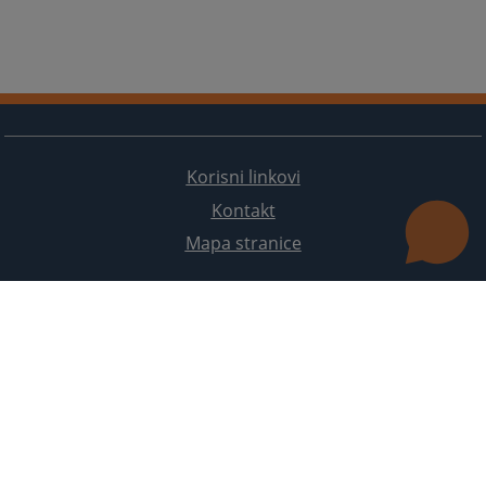
Korisni linkovi
Kontakt
Mapa stranice
Redizajn web stranice je finansirala Evropska unija. Za njen sadržaj isključivo je odgovorno
Visoko sudsko i tužilačko vijeće BiH i ona ne odražava nužno stavove Evropske unije.