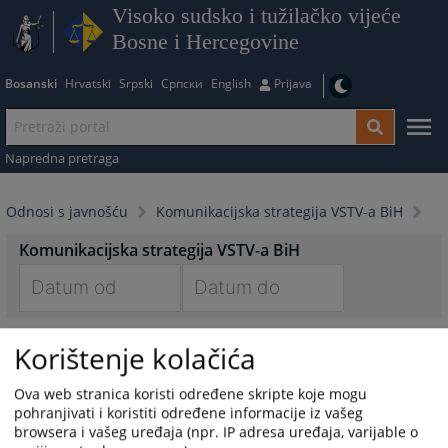
Visoko sudsko i tužilačko vijeće
Bosne i Hercegovine
Bosanski
Hrvatski
Srpski
Српски
English
Prijava
Napredna pretraga
Odnosi s javnošću
Komunikacijska strategija VSTV-a BiH
Komunikacijska strategija VSTV-a BiH
Navigate
Navigate
Komunikacijska strategija VSTV-a BiH za period 2026. -2029.
forward
forward
Korištenje kolačića
godine
to
to
17.03.2026.
interact
interact
Ova web stranica koristi određene skripte koje mogu
with
with
pohranjivati i koristiti određene informacije iz vašeg
the
the
browsera i vašeg uređaja (npr. IP adresa uređaja, varijable o