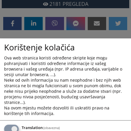
2181
PREGLEDA
Korištenje kolačića
Uputstvo za pristup tenderskoj
dokumentaciji
Ova web stranica koristi određene skripte koje mogu
pohranjivati i koristiti određene informacije iz vašeg
browsera i vašeg uređaja (npr. IP adresa uređaja, varijable o
U ovom dijelu moguće je preuzeti tenderske
sesiji unutar browsera, ...).
dokumentacije za postupke nabavki koje se provode u
Neke od ovih informacija su nam neophodne i bez njih web
skladu sa međunarodnim sporazumom.
stranica ne bi mogla fukcionisati u svom punom obimu, dok
neke nisu prijeko neophodne a služe za dodatne stvari (npr.
Preuzimanje tenderske dokumentacije je moguće na
procjenu nivoa posjećenosti, budućeg usavršavanja
način opisan u priloženom Uputstvu.
stranice...).
Na ovom mjestu možete dozvoliti ili uskratiti pravo na
korištenje tih informacija.
5395
PREGLEDA
Translation
(obavezna)