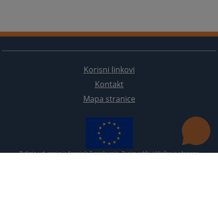
Korisni linkovi
Kontakt
Mapa stranice
Redizajn web stranice je finansirala Evropska unija. Za njen sadržaj isključivo je odgovorno
Visoko sudsko i tužilačko vijeće BiH i ona ne odražava nužno stavove Evropske unije.
© 2021
Visoko sudsko i tužilačko vijeće