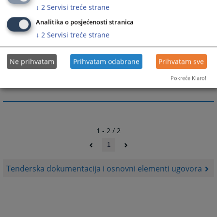
↓
2
Servisi treće strane
Analitika o posjećenosti stranica
↓
2
Servisi treće strane
Prateći dokumenti
Ne prihvatam
Prihvatam odabrane
Prihvatam sve
Uputstvo za pristup tenderskoj dokumentaciji
Pokreće Klaro!
1 - 2 / 2
1
Tenderska dokumentacija i osnovni elementi ugovora