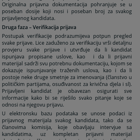
Originalna prijavna dokumentacija pohranjuje se u
poseban dosije koji nosi i poseban broj za svakog
prijavljenog kandidata.
Druga faza – Verifikacija prijava
Postupak verifikacije podrazumijeva potpun pregled
svake prijave. Lice zaduženo za verifikaciju vrši detaljnu
provjeru svake prijave i utvrđuje da li kandidat
ispunjava propisane uslove, kao i da li prijavni
materijal sadrži svu potrebnu dokumentaciju, kojom se
dokazuje ispunjavanje traženih uslova, kao i da li
postoje neke druge smetnje za imenovanja (članstvo u
političkim partijama, osuđivanost za krivična djela i sl).
Prijavljeni kandidat je obavezan osigurati sve
informacije kako bi se riješilo svako pitanje koje se
odnosi na njegovu prijavu.
U elektronsku bazu podataka se unose podaci iz
prijavnog materijala svakog kandidata, tako da se
članovima komisija, koje obavljaju intervjue sa
kandidatima, uz kompletan prijavni materijal