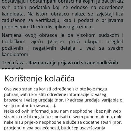
dostavljaju i odštampani obrasci na kojim je dat prikaz
svih bitnih podataka koji se odnose na određenog
kandidata. Na istom obrascu nalaze se izvještaji lica
zaduženog za verifikaciju, kao i podaci o prijavama
podnesenim Uredu disciplinskog tužioca.
Namjena ovog obrasca je da Visokom sudskom i
tužilačkom vijeću (Vijeće) pruži ukupan pregled
pozitivnih i negativnih detalja u vezi sa svakim
kandidatom.
Treća faza - Razmatranje prijava od strane nadležnih
podvijeća
Korištenje kolačića
Nadležno podvijeće za predlaganje kandidata,
sastavljeno od članova Vijeća, od Odjela za imenovanja
Ova web stranica koristi određene skripte koje mogu
dobija listu sa imenima svih kandidata koji su se
pohranjivati i koristiti određene informacije iz vašeg
prijavili za određenu poziciju. Pored imena prijavljenih
browsera i vašeg uređaja (npr. IP adresa uređaja, varijable o
kandidata, na listi se nalaze i osnovni podaci o
sesiji unutar browsera, ...).
kandidatima, relevantnim za provođenje dalje
Neke od ovih informacija su nam neophodne i bez njih web
procedure. Podvijeće vrši selekciju kandidata i odlučuje
stranica ne bi mogla fukcionisati u svom punom obimu, dok
koje kandidate treba pozvati na kvalifikaciono i
neke nisu prijeko neophodne a služe za dodatne stvari (npr.
procjenu nivoa posjećenosti, budućeg usavršavanja
pismeno testiranje, a koje kandidate treba direktno