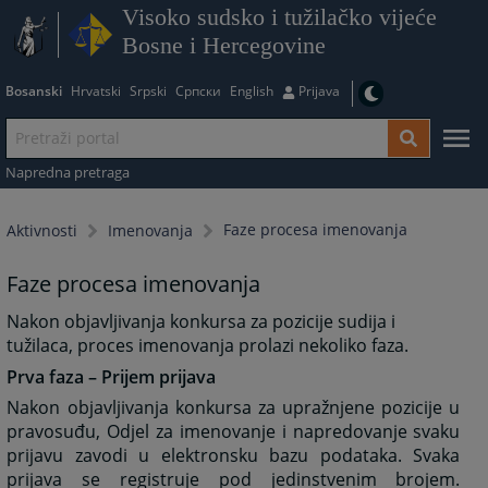
Visoko sudsko i tužilačko vijeće
Bosne i Hercegovine
Bosanski
Hrvatski
Srpski
Српски
English
Prijava
Napredna pretraga
Faze procesa imenovanja
Aktivnosti
Imenovanja
Faze procesa imenovanja
Nakon objavljivanja konkursa za pozicije sudija i
tužilaca, proces imenovanja prolazi nekoliko faza.
Prva faza – Prijem prijava
Nakon objavljivanja konkursa za upražnjene pozicije u
pravosuđu, Odjel za imenovanje i napredovanje svaku
prijavu zavodi u elektronsku bazu podataka. Svaka
prijava se registruje pod jedinstvenim brojem.