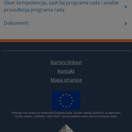
Okvir kompetencija, sadržaj programa rada i analize
provođenja programa rada
Dokumenti
Korisni linkovi
Kontakt
Mapa stranice
Redizajn web stranice je finansirala Evropska unija. Za njen sadržaj isključivo je odgovorno
Visoko sudsko i tužilačko vijeće BiH i ona ne odražava nužno stavove Evropske unije.