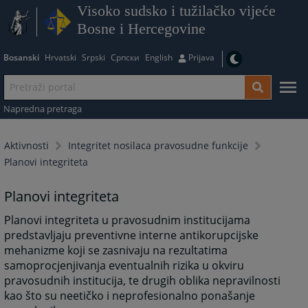
Visoko sudsko i tužilačko vijeće
Bosne i Hercegovine
Bosanski
Hrvatski
Srpski
Српски
English
Prijava
Napredna pretraga
Aktivnosti
Integritet nosilaca pravosudne funkcije
Planovi integriteta
Planovi integriteta
Planovi integriteta u pravosudnim institucijama
predstavljaju preventivne interne antikorupcijske
mehanizme koji se zasnivaju na rezultatima
samoprocjenjivanja eventualnih rizika u okviru
pravosudnih institucija, te drugih oblika nepravilnosti
kao što su neetičko i neprofesionalno ponašanje