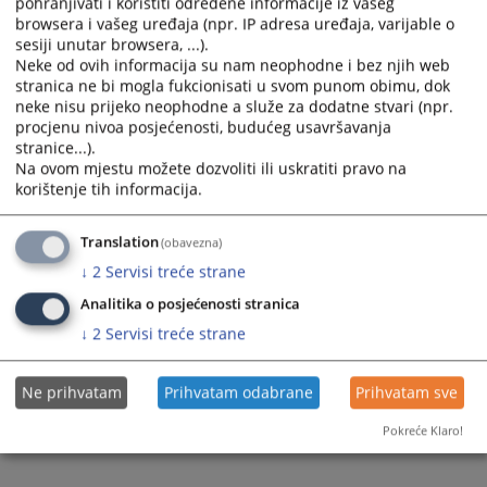
pohranjivati i koristiti određene informacije iz vašeg
browsera i vašeg uređaja (npr. IP adresa uređaja, varijable o
Prateći dokumenti
sesiji unutar browsera, ...).
Neke od ovih informacija su nam neophodne i bez njih web
Godišnji izvještaj o provođenju planova integriteta u
stranica ne bi mogla fukcionisati u svom punom obimu, dok
pravosudnim institucijama za 2023. godinu
neke nisu prijeko neophodne a služe za dodatne stvari (npr.
procjenu nivoa posjećenosti, budućeg usavršavanja
Godišnji izvještaj o provođenju planova integriteta u
stranice...).
pravosudnim institucijama za 2022. godinu
Na ovom mjestu možete dozvoliti ili uskratiti pravo na
Godišnji izvještaj o provođenju planova integriteta u
korištenje tih informacija.
pravosudnim institucijama za 2021. godinu
Godišnji izvještaj o provođenju planova integriteta u
Translation
(obavezna)
pravosudnim institucijama za 2020. godinu
↓
2
Servisi treće strane
Godišnji izvještaj o provođenju planova integriteta u
Analitika o posjećenosti stranica
pravosudnim institucijama za 2019. godinu
↓
2
Servisi treće strane
Godišnji izvještaj o provođenju planova integriteta u
pravosudnim institucijama za 2018. godinu
Ne prihvatam
Prihvatam odabrane
Prihvatam sve
Pokreće Klaro!