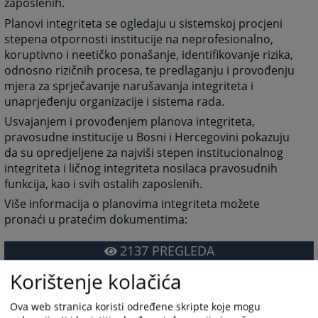
zaposlenih.
Planovi integriteta se ogledaju u sistemskoj procjeni
stepena otpornosti institucije na neprofesionalno,
koruptivno i neetičko ponašanje, identifikovanje rizika,
odnosno rizičnih procesa, te predlaganju i provođenju
mjera za sprječavanje narušavanja integriteta i
unaprjeđenju organizacije i sistema rada.
Usvajanjem i provođenjem planova integriteta,
pravosudne institucije u Bosni i Hercegovini pokazuju
da su opredjeljene za najviši stepen institucionalnog
integriteta i ličnog integriteta nosilaca pravosudnih
funkcija, kao i svih ostalih zaposlenih.
Više informacija o planovima integriteta možete
pronaći u pratećim dokumentima:
2137
PREGLEDA
Korištenje kolačića
Ova web stranica koristi određene skripte koje mogu