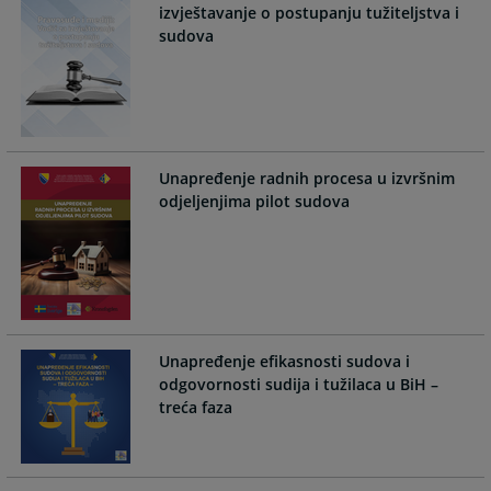
calendar
calendar
izvještavanje o postupanju tužiteljstva i
and
and
sudova
select
select
a
a
date.
date.
Press
Press
the
the
question
question
Unapređenje radnih procesa u izvršnim
mark
mark
odjeljenjima pilot sudova
key
key
to
to
get
get
the
the
keyboard
keyboard
shortcuts
shortcuts
Unapređenje efikasnosti sudova i
for
for
odgovornosti sudija i tužilaca u BiH –
changing
changing
treća faza
dates.
dates.