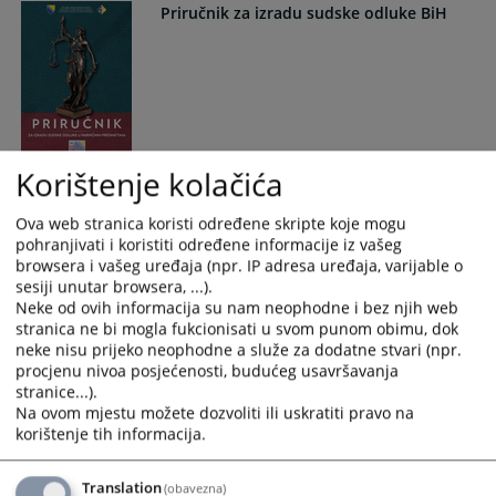
Priručnik za izradu sudske odluke BiH
Korištenje kolačića
Medijski akcioni plan
Ova web stranica koristi određene skripte koje mogu
pohranjivati i koristiti određene informacije iz vašeg
browsera i vašeg uređaja (npr. IP adresa uređaja, varijable o
sesiji unutar browsera, ...).
Neke od ovih informacija su nam neophodne i bez njih web
stranica ne bi mogla fukcionisati u svom punom obimu, dok
neke nisu prijeko neophodne a služe za dodatne stvari (npr.
procjenu nivoa posjećenosti, budućeg usavršavanja
Moj vodič kroz krivični postupak
stranice...).
Na ovom mjestu možete dozvoliti ili uskratiti pravo na
korištenje tih informacija.
Translation
(obavezna)