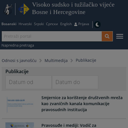
Visoko sudsko i tužilačko vijeće
Bosne i Hercegovine
Bosanski
Hrvatski
Srpski
Српски
English
Prijava
Napredna pretraga
Publikacije
Odnosi s javnošću
Multimedija
Publikacije
Navigate
Navigate
Smjernice za korištenje društvenih mreža
forward
forward
kao zvaničnih kanala komunikacije
to
to
pravosudnih institucija
interact
interact
with
with
the
the
Pravosuđe i mediji: Vodič za