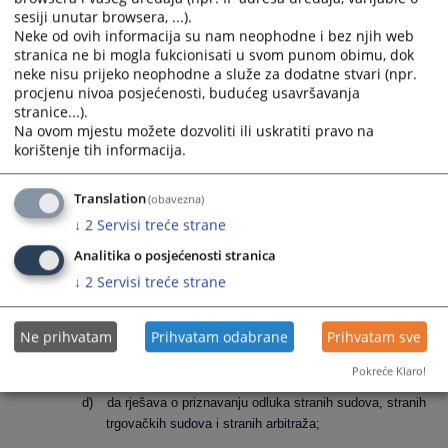
2. Drugostepena nadležnost
sesiji unutar browsera, ...).
a)
da odlučuje o žalbama protiv odluka općinskih sudova,
Neke od ovih informacija su nam neophodne i bez njih web
stranica ne bi mogla fukcionisati u svom punom obimu, dok
b)
da odlučuje o drugim redovnim i vanrednim pravnim
neke nisu prijeko neophodne a služe za dodatne stvari (npr.
lijekovima, ako je to određeno zakonom.
procjenu nivoa posjećenosti, budućeg usavršavanja
stranice...).
Na ovom mjestu možete dozvoliti ili uskratiti pravo na
3. Ostalo
korištenje tih informacija.
a)
da rješava o sukobu mjesne nadležnosti između
općinskih sudova sa područja kantona;
Translation
(obavezna)
↓
2
Servisi treće strane
b)
da odlučuje o prijenosu mjesne nadležnosti sa jednog
općinskog suda na drugi općinski sud na području
Analitika o posjećenosti stranica
kantona;
↓
2
Servisi treće strane
da odlučuje o brisanju osude i prestanku mjera sigurnosti i
pravnih posljedica osude na osnovu sudske odluke;
Ne prihvatam
Prihvatam odabrane
Prihvatam sve
c)
da postupa po molbama za pomilovanje u skladu sa
Pokreće Klaro!
zakonom;
d)
da rješava o priznavanju odluka stranih sudova, stranih
trgovačkih sudova i stranih arbitraža;