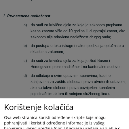
1. Prvostepena nadležnost
a)
da sudi za krivična djela za koja je zakonom propisana
kazna zatvora više od 10 godina ili dugotrajni zatvor, ako
zakonom nije određena nadležnost drugog suda;
b)
da postupa u toku istrage i nakon podizanja optužnice u
skladu sa zakonom;
c)
da sudi za krivična djela za koja je Sud Bosne i
Hercegovine prenio nadležnost na kantonalne sudove i
d)
da odlučuje u svim upravnim sporovima, kao i o
zahtjevima za zaštitu sloboda i prava utvrđenih ustavom,
ako su takve slobode i prava povrijeđeni konačnim
pojedinačnim aktom ili radnjom službenog lica u
organima uprave, odnosno odgovornog lica u preduzeću,
Korištenje kolačića
ustanovi ili drugom pravnom licu kada za zaštitu tih
prava nije osigurana druga sudska zaštita.
Ova web stranica koristi određene skripte koje mogu
pohranjivati i koristiti određene informacije iz vašeg
browsera i vašeg uređaja (npr. IP adresa uređaja, varijable o