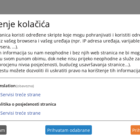
enje kolačića
nica koristi određene skripte koje mogu pohranjivati i koristiti od
iz vašeg browsera i vašeg uređaja (npr. IP adresa uređaja, varijable 
era, ...).
h informacija su nam neophodne i bez njih web stranica ne bi mog
i u svom punom obimu, dok neke nisu prijeko neophodne a služe z
 procjenu nivoa posjećenosti, budućeg usavršavanja stranice...).
tu možete dozvoliti ili uskratiti pravo na korištenje tih informacija
nslation
(obavezna)
Servisi treće strane
litika o posjećenosti stranica
Servisi treće strane
tam
Prihvatam odabrane
Pri