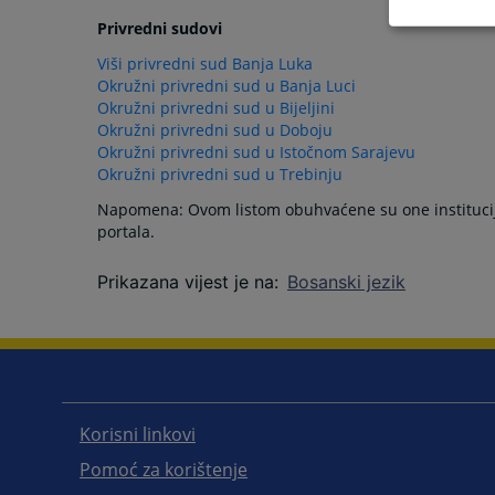
Privredni sudovi
Viši privredni sud Banja Luka
Okružni privredni sud u Banja Luci
Okružni privredni sud u Bijeljini
Okružni privredni sud u Doboju
Okružni privredni sud u Istočnom Sarajevu
Okružni privredni sud u Trebinju
Napomena: Ovom listom obuhvaćene su one institucije
portala.
Prikazana vijest je na
:
Bosanski jezik
Korisni linkovi
Pomoć za korištenje