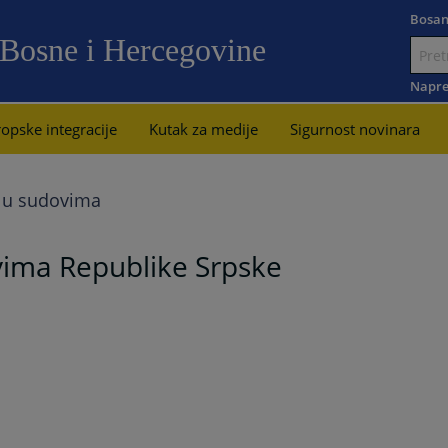
Bosan
 Bosne i Hercegovine
Idi
na
Napre
sadržaj
opske integracije
Kutak za medije
Sigurnost novinara
e u sudovima
ovima Republike Srpske