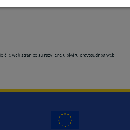
 čije web stranice su razvijene u okviru pravosudnog web