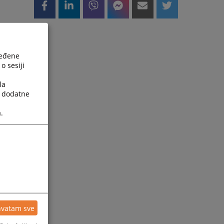
ređene
o sesiji
la
a dodatne
.
hvatam sve