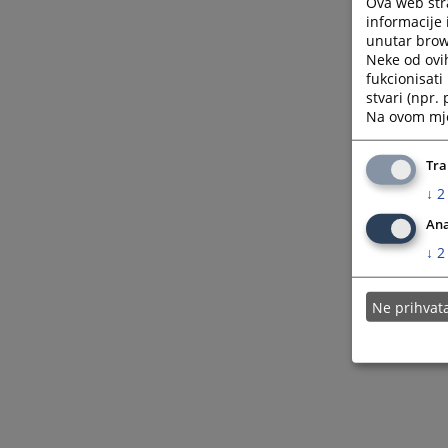
Ova web stra
informacije 
unutar brows
Neke od ovi
fukcionisat
stvari (npr.
Na ovom mjes
Tra
↓
2
Ana
↓
2
Ne prihva