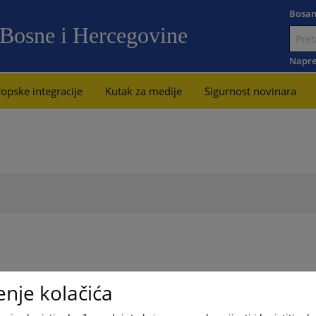
Bosan
 Bosne i Hercegovine
Idi
na
Napre
sadržaj
opske integracije
Kutak za medije
Sigurnost novinara
enje kolačića