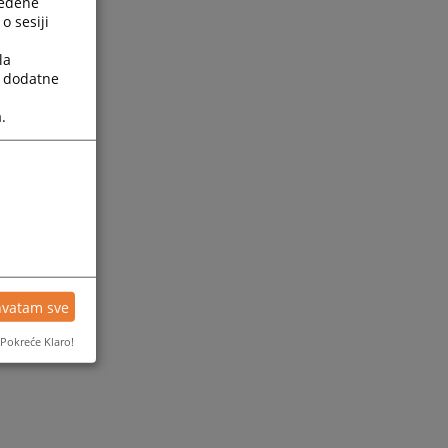
ređene
o sesiji
la
a dodatne
.
hvatam sve
Pokreće Klaro!