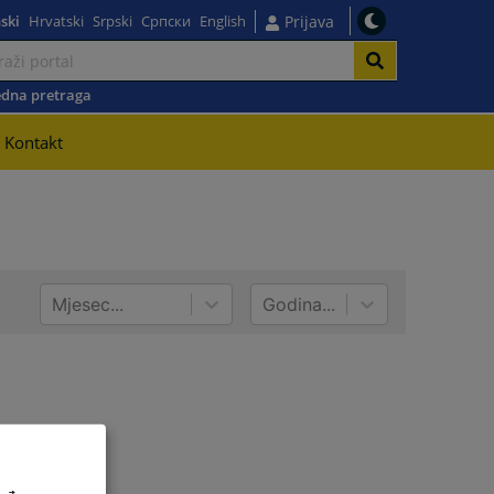
ski
Hrvatski
Srpski
Српски
English
Prijava
dna pretraga
Kontakt
Mjesec...
Godina...