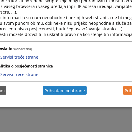
nica koristi određene skripte koje mogu pohranjivati i koristiti od
iz vašeg browsera i vašeg uređaja (npr. IP adresa uređaja, varijable 
era, ...).
h informacija su nam neophodne i bez njih web stranica ne bi mog
i u svom punom obimu, dok neke nisu prijeko neophodne a služe z
 procjenu nivoa posjećenosti, budućeg usavršavanja stranice...).
tu možete dozvoliti ili uskratiti pravo na korištenje tih informacija
nslation
(obavezna)
Servisi treće strane
litika o posjećenosti stranica
Trenutno nema vijesti
Servisi treće strane
tam
Prihvatam odabrane
Pri