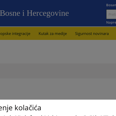
Bosan
 Bosne i Hercegovine
Idi
na
Napre
sadržaj
opske integracije
Kutak za medije
Sigurnost novinara
enje kolačića