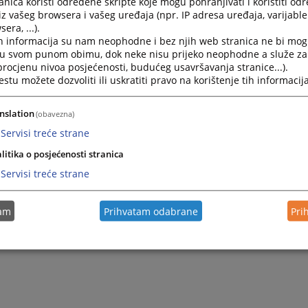
nica koristi određene skripte koje mogu pohranjivati i koristiti od
iz vašeg browsera i vašeg uređaja (npr. IP adresa uređaja, varijable 
era, ...).
h informacija su nam neophodne i bez njih web stranica ne bi mog
i u svom punom obimu, dok neke nisu prijeko neophodne a služe z
 procjenu nivoa posjećenosti, budućeg usavršavanja stranice...).
tu možete dozvoliti ili uskratiti pravo na korištenje tih informacija
nslation
(obavezna)
Servisi treće strane
litika o posjećenosti stranica
Trenutno nema vijesti
Servisi treće strane
tam
Prihvatam odabrane
Pri