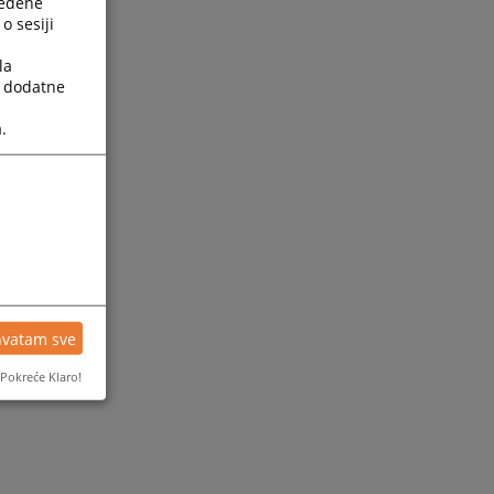
ređene
o sesiji
la
a dodatne
.
hvatam sve
Pokreće Klaro!