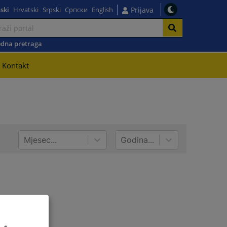
ski
Hrvatski
Srpski
Српски
English
Prijava
dna pretraga
Kontakt
Mjesec...
Godina...