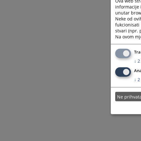
Ova web stra
informacije 
unutar brows
Neke od ovi
fukcionisat
stvari (npr.
Na ovom mjes
Tra
↓
2
Ana
↓
2
Ne prihva