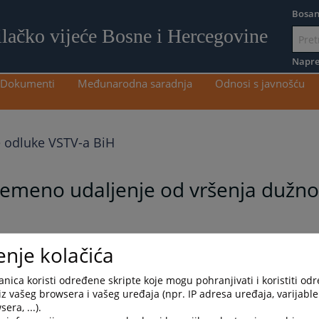
Bosan
ilačko vijeće Bosne i Hercegovine
Idi
na
Napre
sadržaj
Dokumenti
Međunarodna saradnja
Odnosi s javnošću
e odluke VSTV-a BiH
remeno udaljenje od vršenja dužnos
enje kolačića
ti člana VSTV-a BiH Sarajlić Saše dostupna je na linku desno.
nica koristi određene skripte koje mogu pohranjivati i koristiti od
iz vašeg browsera i vašeg uređaja (npr. IP adresa uređaja, varijable 
era, ...).