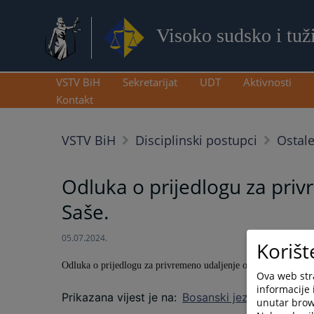
Visoko sudsko i tuž
VSTV BiH
Sekretarijat
UDT
Aktivnosti
Kontakt
VSTV BiH
Disciplinski postupci
Ostal
Odluka o prijedlogu za priv
Saše.
05.07.2024.
Korišt
Odluka o prijedlogu za privremeno udaljenje od vršenja dužnos
Ova web stra
informacije 
Prikazana vijest je na
:
Bosanski jezik
unutar brows