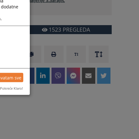
udaljenje S.Sarajlic
la
a dodatne
.
1523
PREGLEDA
hvatam sve
Pokreće Klaro!