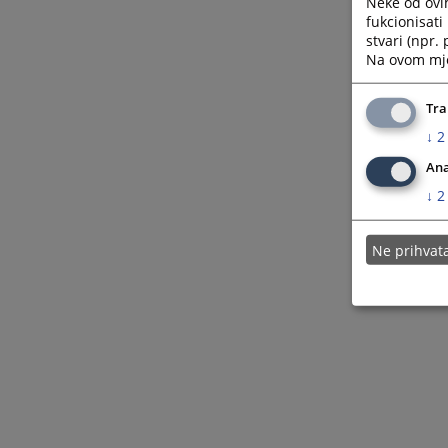
Neke od ovi
fukcionisat
stvari (npr.
Na ovom mjes
Tra
↓
2
Ana
↓
2
Ne prihva