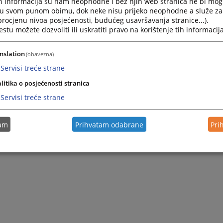
h informacija su nam neophodne i bez njih web stranica ne bi mog
i u svom punom obimu, dok neke nisu prijeko neophodne a služe z
 procjenu nivoa posjećenosti, budućeg usavršavanja stranice...).
tu možete dozvoliti ili uskratiti pravo na korištenje tih informacija
nslation
(obavezna)
Servisi treće strane
litika o posjećenosti stranica
Servisi treće strane
tam
Prihvatam odabrane
Pri