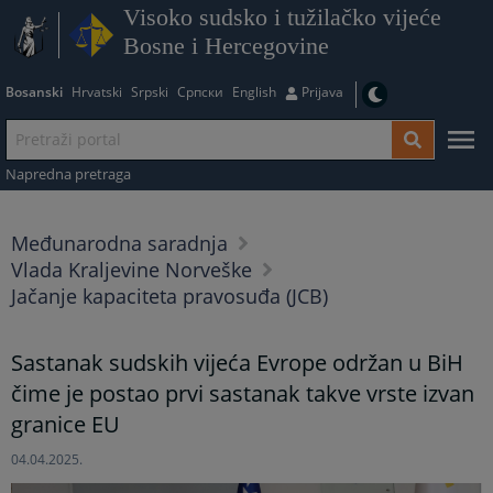
Visoko sudsko i tužilačko vijeće
Bosne i Hercegovine
Bosanski
Hrvatski
Srpski
Српски
English
Prijava
Napredna pretraga
Međunarodna saradnja
Vlada Kraljevine Norveške
Jačanje kapaciteta pravosuđa (JCB)
Sastanak sudskih vijeća Evrope održan u BiH
čime je postao prvi sastanak takve vrste izvan
granice EU
04.04.2025.