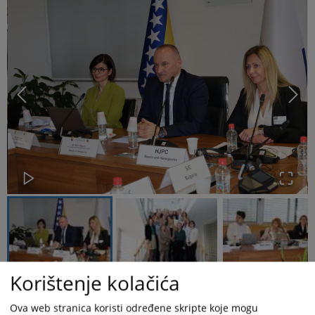
Korištenje kolačića
Očuvanje nezavisnosti i odgovornosti pravosuđa kao trećeg stuba
Ova web stranica koristi određene skripte koje mogu
vlasti u Bosni i Hercegovini, ali i drugim evropskim pravnim