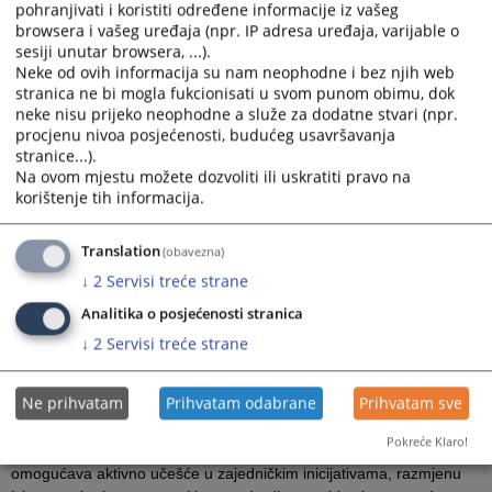
pohranjivati i koristiti određene informacije iz vašeg
sistemima, bila je glavna tema sastanka projektne grupe Evropske
browsera i vašeg uređaja (npr. IP adresa uređaja, varijable o
mreže sudskih vijeća (ENCJ) koji je održan 3. i 4. aprila u Sarajevu.
sesiji unutar browsera, ...).
Neke od ovih informacija su nam neophodne i bez njih web
Održavanje sastanka u BiH, potvrđuje snažnu evropsku orijentaciju
stranica ne bi mogla fukcionisati u svom punom obimu, dok
VSTV BiH i pravosudnih institucija Bosne i Hercegovine.
neke nisu prijeko neophodne a služe za dodatne stvari (npr.
Posebnu važnost ovog susreta predstavlja činjenica da je po prvi
procjenu nivoa posjećenosti, budućeg usavršavanja
put jedan od radnih sastanaka ENCJ-a održan u zemlji koja nije
stranice...).
članica Evropske unije. Time je VSTV BiH prepoznato kao pouzdan
Na ovom mjestu možete dozvoliti ili uskratiti pravo na
korištenje tih informacija.
partner u evropskim pravosudnim okvirima, s jasno izraženim
opredjeljenjem za unapređenje pravosudnih standarda i
približavanje evropskim praksama.
Translation
(obavezna)
Tokom sastanka su razmatrane teme važne za evropske
↓
2
Servisi treće strane
pravosudne sisteme, uključujući stanje nezavisnosti i odgovornosti
Analitika o posjećenosti stranica
pravosuđa u državama članicama i posmatračima ENCJ-a,
↓
2
Servisi treće strane
aktuelne izazove i institucionalni kontekst, a diskutovalo se i o
standardima za jačanje odgovornosti pravosuđa, kao i temama
unapređenja kvaliteta rada pravosuđa.
Ne prihvatam
Prihvatam odabrane
Prihvatam sve
BiH zahvaljujući kontinuiranom angažmanu VSTV-a BiH ima status
Pokreće Klaro!
zemlje posmatrača u Evropskoj mreži sudskih vijeća. Ovaj status
omogućava aktivno učešće u zajedničkim inicijativama, razmjenu