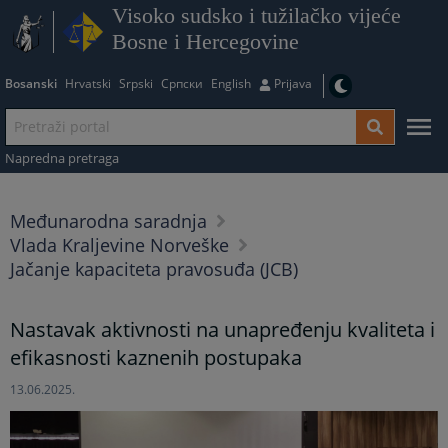
Visoko sudsko i tužilačko vijeće
Bosne i Hercegovine
Bosanski
Hrvatski
Srpski
Српски
English
Prijava
Napredna pretraga
Međunarodna saradnja
Vlada Kraljevine Norveške
Jačanje kapaciteta pravosuđa (JCB)
Nastavak aktivnosti na unapređenju kvaliteta i
efikasnosti kaznenih postupaka
13.06.2025.