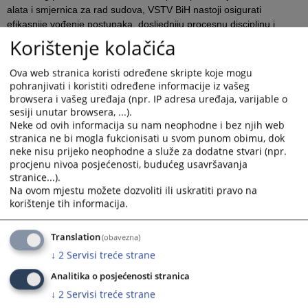
alata i smjernica za rad sudova, VSTV BiH nastoji osigurati
efikasnije vođenje postupaka, dosljedniju procesnu disciplinu i
donošenje kvalitetnijih sudskih odluka.
Korištenje kolačića
U okviru projekta „Jačanje kapaciteta pravosuđa“, koji financira
Ova web stranica koristi određene skripte koje mogu
Vlada Norveške, realizira se niz aktivnosti usmjerenih na podršku
pohranjivati i koristiti određene informacije iz vašeg
sudovima u primjeni standarda efikasnog i stručnog suđenja. Jedna
browsera i vašeg uređaja (npr. IP adresa uređaja, varijable o
od ključnih aktivnosti na tom planu bio je okrugli sto pod nazivom
sesiji unutar browsera, ...).
„Unapređenje efikasnosti i kvaliteta kaznenih postupaka u ciljnim
Neke od ovih informacija su nam neophodne i bez njih web
sudovima“, održan 10. i 11. lipnja 2025. godine u Sarajevu.
stranica ne bi mogla fukcionisati u svom punom obimu, dok
neke nisu prijeko neophodne a služe za dodatne stvari (npr.
Tjekom dvodnevnog događaja predstavnici sudova, kao i
procjenu nivoa posjećenosti, budućeg usavršavanja
pravosudni stručnjaci, razmijenili su iskustva i mišljenja o ključnim
stranice...).
izazovima u provođenju kaznenog postupka. Poseban fokus
Na ovom mjestu možete dozvoliti ili uskratiti pravo na
stavljen je na potrebu jačanja saradnje između sudionika postupka,
korištenje tih informacija.
unapređenja koncentracije glavnih pretresa i povećanja pravne
sigurnosti kroz donošenje kvalitetnih sudskih odluka.
Translation
(obavezna)
Predsjednik VSTV-a BiH Sanin Bogunić naglasio je važnost
↓
2
Servisi treće strane
dosljedne primjene procesne discipline i preporuka sadržanih u
Smjernicama za postupanje u kaznenom postupku i Kontrolnim
Analitika o posjećenosti stranica
listama za pretpretresno ročište, koje su izrađene u okviru projekta.
↓
2
Servisi treće strane
Iako su ovi alati ocijenjeni kao korisni i primjenjivi, iskazana je