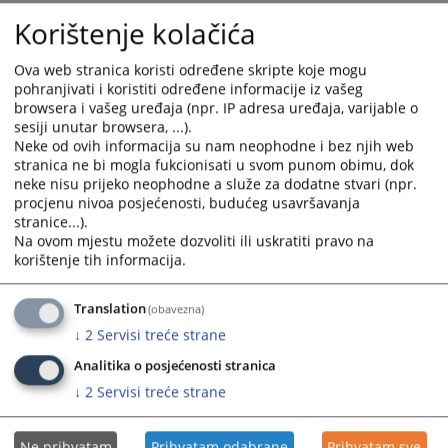
Članovi Predsjedništva Visokog sudskog i tužilačkog vijeća
Korištenje kolačića
Bosne i Hercegovine (VSTV BiH), predsjednik Sanin Bogunić,
potpredsjednica Sanela Gorušanović Butigan i stalni član VSTV-
Ova web stranica koristi određene skripte koje mogu
a BiH Sedin Idrizović sastali su se sa predsjednicom
pohranjivati i koristiti određene informacije iz vašeg
Kantonalnog suda u Tuzli, Indirom Hadžimehmedović,
browsera i vašeg uređaja (npr. IP adresa uređaja, varijable o
predsjednicom Općinskog suda u Lukavcu, Enisom Hankić, i
sesiji unutar browsera, ...).
predsjednikom Općinskog suda u Srebreniku Muhamedom
Neke od ovih informacija su nam neophodne i bez njih web
Vejzovićem. Fokus njihovih razgovara bio je pitanje efikasnosti i
stranica ne bi mogla fukcionisati u svom punom obimu, dok
kvaliteta postupanja sudova.
neke nisu prijeko neophodne a služe za dodatne stvari (npr.
procjenu nivoa posjećenosti, budućeg usavršavanja
Tokom posjete analiziran je rad svakog pojedinačnog suda u
stranice...).
odnosu na efikasnost i kvalitet, dok je posebna pažnja
Na ovom mjestu možete dozvoliti ili uskratiti pravo na
posvećena pitanju trajanja sudskih postupaka. Također je
korištenje tih informacija.
razgovarano i o važnosti reorganizacije poslovnih procesa u
sudovima.
Translation
(obavezna)
Obzirom da, između ostalog, nedostatak adekvatne
↓
2
Servisi treće strane
infrastrukture i uslova za rad direktno utiče na efikasnost i
kvalitetan rad pravosudnih institucija, Predsjedništvo VSTV-a
Analitika o posjećenosti stranica
BiH je razgovaralo i sa ministricom pravosuđa i uprave TK
↓
2
Servisi treće strane
Natašom Marošević te ministrom finansija Vlade Tuzlanskog
kantona, Suadom Mustajbašićem.
Ne prihvatam
Prihvatam odabrane
Prihvatam sve
Istaknuta je važnost planiranja višegodišnjih kapitalnih