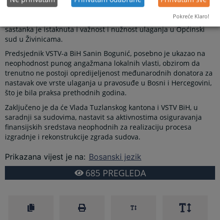
ulaganja te su pokrenuti i procesi planiranja u Općinskom
Pokreće Klaro!
sudu u Lukavcu i Općinskom sudu u Srebreniku. Tokom
sastanka je istaknuta i važnost i nužnost ulaganja u Općinski
sud u Živinicama.
Predsjednik VSTV-a BiH Sanin Bogunić, posebno je ukazao na
neophodnost punog angažmana lokalnih vlasti, obzirom da
trenutno ne postoji opredijeljenost međunarodnih donatora za
nastavak ove vrste ulaganja u pravosuđe u Bosni i Hercegovini,
što je bila praksa prethodnih godina.
Zaključeno je da će Vlada Tuzlanskog kantona i VSTV BiH, u
saradnji sa sudovima, nastavit sa aktivnostima osiguravanja
finansijskih sredstava neophodnih za realizaciju procesa
izgradnje i rekonstrukcije zgrada sudova.
Prikazana vijest je na
:
Bosanski jezik
685
PREGLEDA