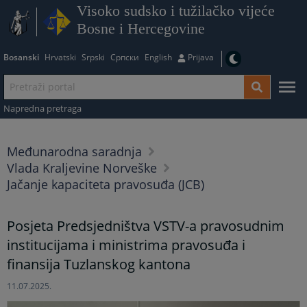
Visoko sudsko i tužilačko vijeće
Bosne i Hercegovine
Bosanski
Hrvatski
Srpski
Српски
English
Prijava
Napredna pretraga
Međunarodna saradnja
Vlada Kraljevine Norveške
Jačanje kapaciteta pravosuđa (JCB)
Posjeta Predsjedništva VSTV-a pravosudnim
institucijama i ministrima pravosuđa i
finansija Tuzlanskog kantona
11.07.2025.