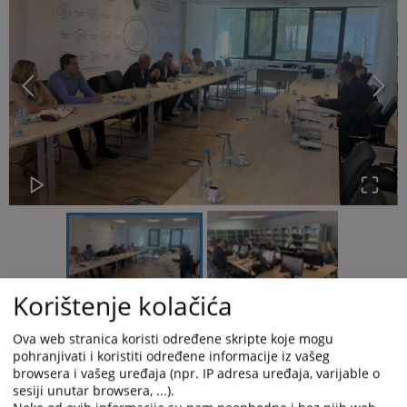
Korištenje kolačića
Ostvareni rezultati dosadašnjeg aktivnog provođenja mjera na
Ova web stranica koristi određene skripte koje mogu
pohranjivati i koristiti određene informacije iz vašeg
unapređenju efikasnosti i kvaliteta krivičnih postupaka u sudovima
browsera i vašeg uređaja (npr. IP adresa uređaja, varijable o
bili su u fokusu sastanaka predstavnika Visokog sudskog i
sesiji unutar browsera, ...).
tužilačkog vijeća Bosne i Hercegovine sa pravosudnim institucijama