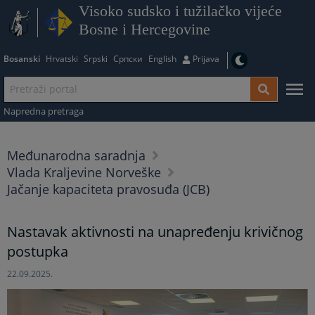
Visoko sudsko i tužilačko vijeće
Bosne i Hercegovine
Bosanski
Hrvatski
Srpski
Српски
English
Prijava
Napredna pretraga
Međunarodna saradnja
Vlada Kraljevine Norveške
Jačanje kapaciteta pravosuđa (JCB)
Nastavak aktivnosti na unapređenju krivičnog
postupka
22.09.2025.