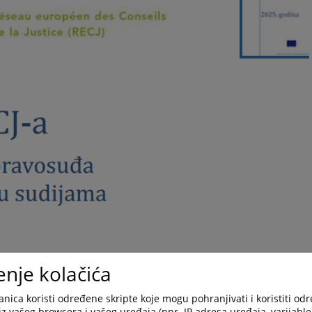
enje kolačića
nica koristi određene skripte koje mogu pohranjivati i koristiti od
iz vašeg browsera i vašeg uređaja (npr. IP adresa uređaja, varijable 