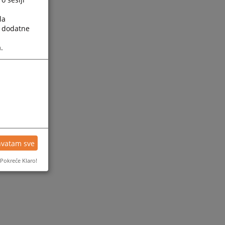
la
a dodatne
.
hvatam sve
Pokreće Klaro!