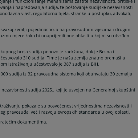
tojanje i funkcionisanje mehanizama zaštite nezavisnosti, pritiske i
ovanja i napredovanja sudija, te poštovanje sudijske nezavisnosti
nodavna vlast, regulatorna tijela, stranke u postupku, advokati,
u svakoj zemlji pojedinačno, a na pravosudnim vijećima i drugim
duzmu mjere kako bi unaprijedili one oblasti u kojim su utvrđeni
 ukupnog broja sudija ponovo je zadržana, dok je Bosna i
 učestvovalo 310 sudija. Time je naša zemlja znatno premašila
om istraživanju učestvovalo je 387 sudija iz BiH.
9.000 sudija iz 32 pravosudna sistema koji obuhvataju 30 zemalja
o nezavisnosti sudija 2025., koji je usvojen na Generalnoj skupštini
raživanju pokazale su posvećenost vrijednostima nezavisnosti i
g pravosuđa, već i razvoju evropskih standarda u ovoj oblasti.
u pratećim dokumentima.