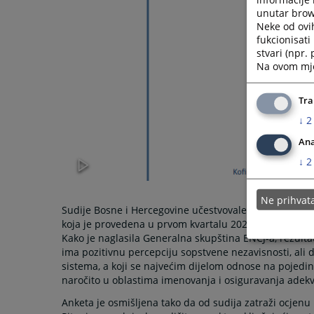
unutar brows
Neke od ovi
fukcionisat
stvari (npr.
Na ovom mjes
Tra
↓
2
Ana
↓
2
Ne prihva
Sudije Bosne i Hercegovine učestvovale su u anketi E
koja je provedena u prvom kvartalu 2025. godine me
Kako je naglasila Generalna skupština ENCJ-a, rezulta
ima pozitivnu percepciju sopstvene nezavisnosti, ali d
sistema, a koji se najvećim dijelom odnose na pojedin
naročito u oblastima imenovanja i osiguravanja adekv
Anketa je osmišljena tako da od sudija zatraži ocjenu 