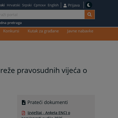
ski
Hrvatski
Srpski
Српски
English
Prijava
dna pretraga
Konkursi
Kutak za građane
Javne nabavke
reže pravosudnih vijeća o
Prateći dokumenti
Izvještaj - Anketa ENCJ o