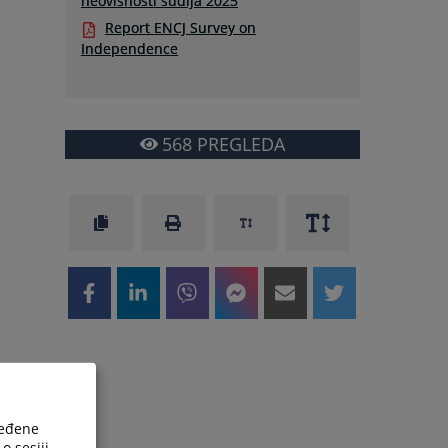
neovisnosti sudija 2025
Report ENCJ Survey on
Independence
568
PREGLEDA
ređene
o sesiji