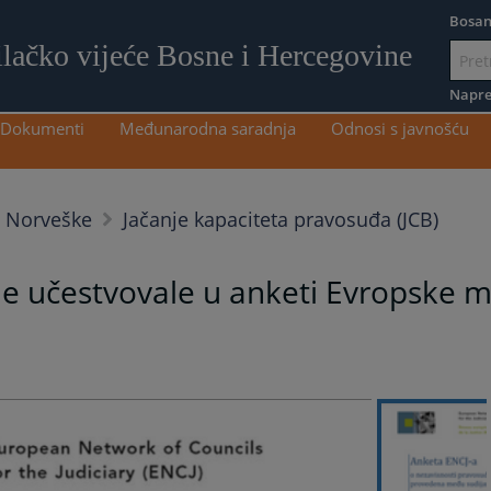
Bosan
ilačko vijeće Bosne i Hercegovine
Idi
na
Napre
sadržaj
Dokumenti
Međunarodna saradnja
Odnosi s javnošću
e Norveške
Jačanje kapaciteta pravosuđa (JCB)
ne učestvovale u anketi Evropske m