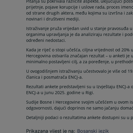
Pitanja su pokrivala različite aspekte, uključujući pos
prijetnje, pojave korupcije i uslove rada, proces imen
od strane drugih aktera, među kojima su izvršna i zako
novinari i društveni mediji.
Istraživanje pruža vrijedan uvid u stanje pravosuđa 
organima upravljanja je da analiziraju rezultate i po
određeni nedostaci.
Kada je riječ o stopi učešća, ciljna vrijednost od 20%
Hercegovina ostvarila značajan rezultat – u anketi je
minimalno postavljeni cilj, a za poređenje, u prethodn
U ovogodišnjem istraživanju učestvovalo je više od 1
članica i posmatrača ENCJ-a.
Rezultati ankete predstavljeni su u Izvještaju ENCJ-a 
ENCJ-a u junu 2025. godine u Rigi.
Sudije Bosne i Hercegovine svojim učešćem u ovom ist
odgovornosti, dajući doprinos ne samo jačanju domaće
Detaljniji podaci o rezultatima ankete dostupni su 
Prikazana vijest je na
:
Bosanski jezik