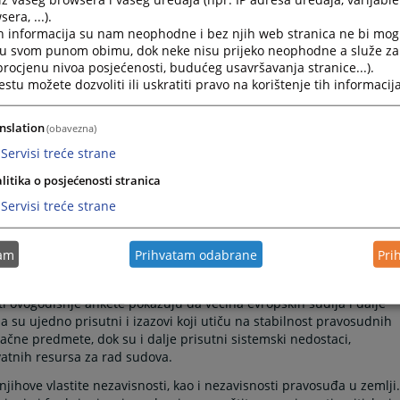
era, ...).
h informacija su nam neophodne i bez njih web stranica ne bi mog
i u svom punom obimu, dok neke nisu prijeko neophodne a služe z
 procjenu nivoa posjećenosti, budućeg usavršavanja stranice...).
tu možete dozvoliti ili uskratiti pravo na korištenje tih informacija
nslation
(obavezna)
Servisi treće strane
litika o posjećenosti stranica
Servisi treće strane
tam
Prihvatam odabrane
Pri
vropske mreže pravosudnih vijeća (ENCJ) o nezavisnosti pravosuđa,
đu sudijama evropskih zemalja.
ti ovogodišnje ankete pokazuju da većina evropskih sudija i dalje
a su ujedno prisutni i izazovi koji utiču na stabilnost pravosudnih
ačne predmete, dok su i dalje prisutni sistemski nedostaci,
atnih resursa za rad sudova.
njihove vlastite nezavisnosti, kao i nezavisnosti pravosuđa u zemlji.