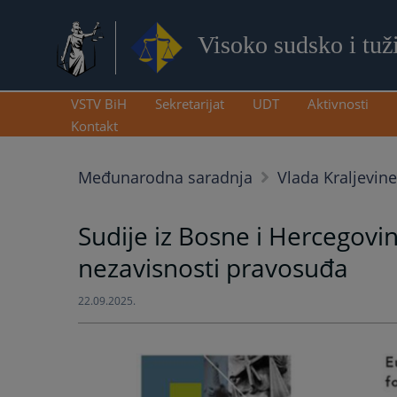
Visoko sudsko i tuž
VSTV BiH
Sekretarijat
UDT
Aktivnosti
Kontakt
Međunarodna saradnja
Vlada Kraljevin
Sudije iz Bosne i Hercegovi
nezavisnosti pravosuđa
22.09.2025.