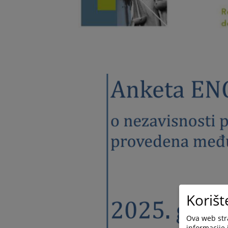
Korišt
Ova web stra
informacije 