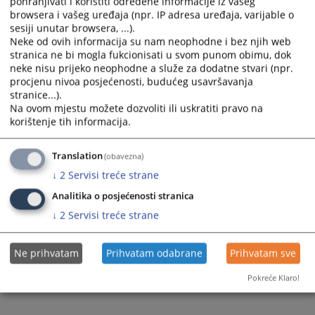
pohranjivati i koristiti određene informacije iz vašeg
Prikazana vijest je na
:
Bosanski jezik
browsera i vašeg uređaja (npr. IP adresa uređaja, varijable o
sesiji unutar browsera, ...).
Prateći dokumenti
Neke od ovih informacija su nam neophodne i bez njih web
stranica ne bi mogla fukcionisati u svom punom obimu, dok
neke nisu prijeko neophodne a služe za dodatne stvari (npr.
Anonimizirana Odluka PDK broj 11-07-6-938-9-2025
procjenu nivoa posjećenosti, budućeg usavršavanja
stranice...).
Na ovom mjestu možete dozvoliti ili uskratiti pravo na
korištenje tih informacija.
380
PREGLEDA
Translation
(obavezna)
↓
2
Servisi treće strane
Analitika o posjećenosti stranica
↓
2
Servisi treće strane
Ne prihvatam
Prihvatam odabrane
Prihvatam sve
Pokreće Klaro!