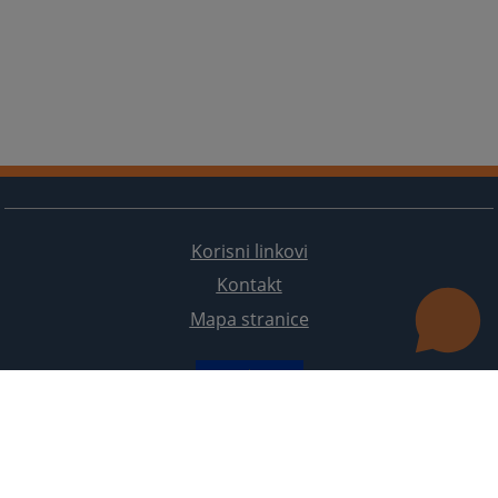
Korisni linkovi
Kontakt
Mapa stranice
Redizajn web stranice je finansirala Evropska unija. Za njen sadržaj isključivo je odgovorno
Visoko sudsko i tužilačko vijeće BiH i ona ne odražava nužno stavove Evropske unije.