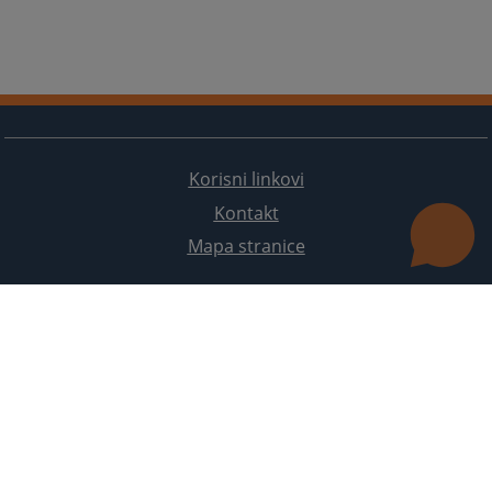
Korisni linkovi
Kontakt
Mapa stranice
Redizajn web stranice je finansirala Evropska unija. Za njen sadržaj isključivo je odgovorno
Visoko sudsko i tužilačko vijeće BiH i ona ne odražava nužno stavove Evropske unije.