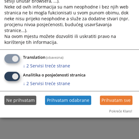
sesiji unutar browsera, ...).
294
PREGLEDA
Neke od ovih informacija su nam neophodne i bez njih web
stranica ne bi mogla fukcionisati u svom punom obimu, dok
neke nisu prijeko neophodne a služe za dodatne stvari (npr.
procjenu nivoa posjećenosti, budućeg usavršavanja
stranice...).
Na ovom mjestu možete dozvoliti ili uskratiti pravo na
korištenje tih informacija.
Translation
(obavezna)
↓
2
Servisi treće strane
Analitika o posjećenosti stranica
↓
2
Servisi treće strane
Ne prihvatam
Prihvatam odabrane
Prihvatam sve
Pokreće Klaro!