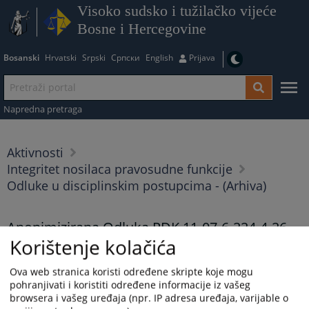
Visoko sudsko i tužilačko vijeće
Bosne i Hercegovine
Bosanski
Hrvatski
Srpski
Српски
English
Prijava
Napredna pretraga
Aktivnosti
Integritet nosilaca pravosudne funkcije
Odluke u disciplinskim postupcima - (Arhiva)
Anonimizirana Odluka PDK 11-07-6-224-4-26
Korištenje kolačića
17.04.2026.
Ova web stranica koristi određene skripte koje mogu
Anonimizirana Odluka PDK 11-07-6-224-4-26
pohranjivati i koristiti određene informacije iz vašeg
browsera i vašeg uređaja (npr. IP adresa uređaja, varijable o
Prikazana vijest je na
:
Bosanski jezik