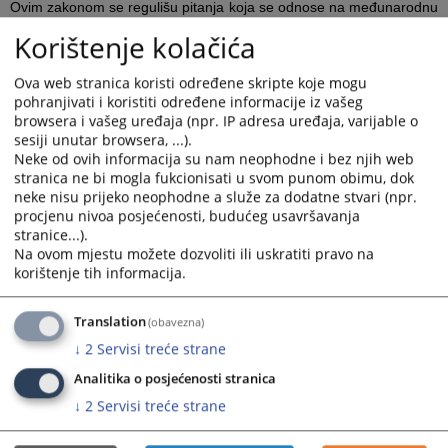
Ovim zakonom se regulišu pitanja koja se odnose na međunarodnu
saradnju u oblasti oduzimanja imovinske koristi pribavljene
Korištenje kolačića
krivičnim djelom. Navedeni Nacrt zakona je obuhvatio preporuke iz
Izvještaja Komiteta eksperata za evaluaciju mjera protiv pranja
Ova web stranica koristi određene skripte koje mogu
novca i finansiranja terorizma (MONEYVAL), kako bi se izričito
pohranjivati i koristiti određene informacije iz vašeg
omogućilo izvršenje stranih zahtjeva za zapljenu i oduzimanje
browsera i vašeg uređaja (npr. IP adresa uređaja, varijable o
imovine.
sesiji unutar browsera, ...).
Mišljenje VSTV-a BiH se može preuzeti u prilogu vijesti.
Neke od ovih informacija su nam neophodne i bez njih web
stranica ne bi mogla fukcionisati u svom punom obimu, dok
Prikazana vijest je na
:
Bosanski jezik
neke nisu prijeko neophodne a služe za dodatne stvari (npr.
procjenu nivoa posjećenosti, budućeg usavršavanja
stranice...).
Prateći dokumenti
Na ovom mjestu možete dozvoliti ili uskratiti pravo na
korištenje tih informacija.
Mišljenje na Nacrt zakona o dopunama zakona o
međunarodnoj pravnoj pomoći u krivičnim stvarima
Translation
(obavezna)
↓
2
Servisi treće strane
388
PREGLEDA
Analitika o posjećenosti stranica
↓
2
Servisi treće strane