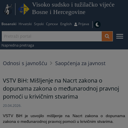
Visoko sudsko i tužilačko vijeće
Bosne i Hercegovine
Bosanski
Hrvatski
Srpski
Српски
English
Prijava
Napredna pretraga
Odnosi s javnošću
Saopćenja za javnost
VSTV BiH: Mišljenje na Nacrt zakona o
dopunama zakona o međunarodnoj pravnoj
pomoći u krivičnim stvarima
20.04.2026.
VSTV BiH je usvojilo mišljenje na Nacrt zakona o dopunama
zakona o međunarodnoj pravnoj pomoći u krivičnim stvarima.