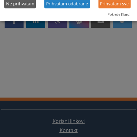
Ne prihvatam
Prihvatam odabrane
Prihvatam sve
Pokreće Klaro!
Korisni linkovi
Kontakt