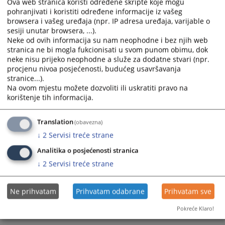
Ova web stranica koristi određene skripte koje mogu
pohranjivati i koristiti određene informacije iz vašeg
Prikazana vijest je na
:
Bosanski jezik
browsera i vašeg uređaja (npr. IP adresa uređaja, varijable o
sesiji unutar browsera, ...).
Prateći dokumenti
Neke od ovih informacija su nam neophodne i bez njih web
stranica ne bi mogla fukcionisati u svom punom obimu, dok
neke nisu prijeko neophodne a služe za dodatne stvari (npr.
Anonimizirana Odluka DDK o obustavljanju postupka
procjenu nivoa posjećenosti, budućeg usavršavanja
11-07-6-84-10-26
stranice...).
Na ovom mjestu možete dozvoliti ili uskratiti pravo na
korištenje tih informacija.
234
PREGLEDA
Translation
(obavezna)
↓
2
Servisi treće strane
Analitika o posjećenosti stranica
↓
2
Servisi treće strane
Ne prihvatam
Prihvatam odabrane
Prihvatam sve
Pokreće Klaro!