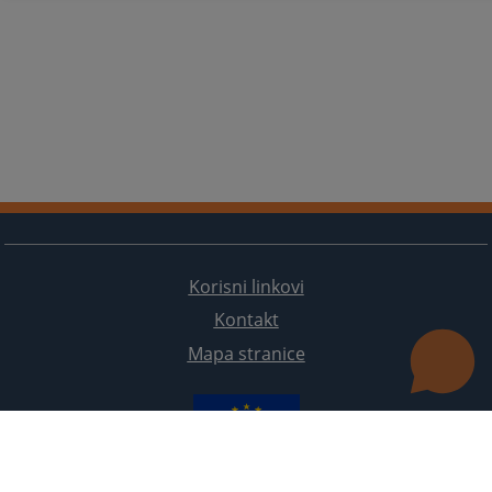
Korisni linkovi
Kontakt
Mapa stranice
Redizajn web stranice je finansirala Evropska unija. Za njen sadržaj isključivo je odgovorno
Visoko sudsko i tužilačko vijeće BiH i ona ne odražava nužno stavove Evropske unije.