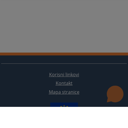
Korisni linkovi
Kontakt
Mapa stranice
Redizajn web stranice je finansirala Evropska unija. Za njen sadržaj isključivo je odgovorno
Visoko sudsko i tužilačko vijeće BiH i ona ne odražava nužno stavove Evropske unije.