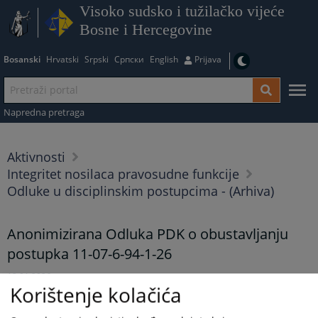
Visoko sudsko i tužilačko vijeće
Bosne i Hercegovine
Bosanski
Hrvatski
Srpski
Српски
English
Prijava
Napredna pretraga
Aktivnosti
Integritet nosilaca pravosudne funkcije
Odluke u disciplinskim postupcima - (Arhiva)
Anonimizirana Odluka PDK o obustavljanju
postupka 11-07-6-94-1-26
12.01.2026.
Korištenje kolačića
Anonimizirana Odluka PDK o obustavljanju postupka 11-07-6-
94-1-26