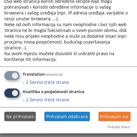
Ova web stranica koristi određene skripte koje mogu
pohranjivati i koristiti određene informacije iz vašeg
Prikazana vijest je na
:
Bosanski jezik
browsera i vašeg uređaja (npr. IP adresa uređaja, varijable o
sesiji unutar browsera, ...).
Prateći dokumenti
Neke od ovih informacija su nam neophodne i bez njih web
stranica ne bi mogla fukcionisati u svom punom obimu, dok
neke nisu prijeko neophodne a služe za dodatne stvari (npr.
Anonimizirana Odluka PDK o obustavljanju postupka
procjenu nivoa posjećenosti, budućeg usavršavanja
11-07-6-94-1-26
stranice...).
Na ovom mjestu možete dozvoliti ili uskratiti pravo na
korištenje tih informacija.
148
PREGLEDA
Translation
(obavezna)
↓
2
Servisi treće strane
Analitika o posjećenosti stranica
↓
2
Servisi treće strane
Ne prihvatam
Prihvatam odabrane
Prihvatam sve
Pokreće Klaro!