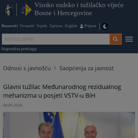
Visoko sudsko i tužilačko vijeće
Bosne i Hercegovine
Bosanski
Hrvatski
Srpski
Српски
English
Prijava
Napredna pretraga
Odnosi s javnošću
Saopćenja za javnost
Glavni tužilac Međunarodnog rezidualnog
mehanizma u posjeti VSTV-u BiH
04.05.2026.