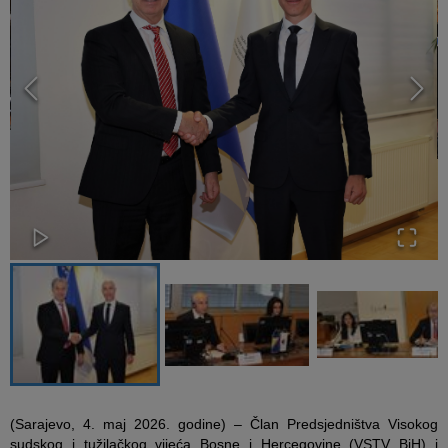
(Sarajevo, 4. maj 2026. godine) – Član Predsjedništva Visokog
sudskog i tužilačkog vijeća Bosne i Hercegovine (VSTV BiH) i