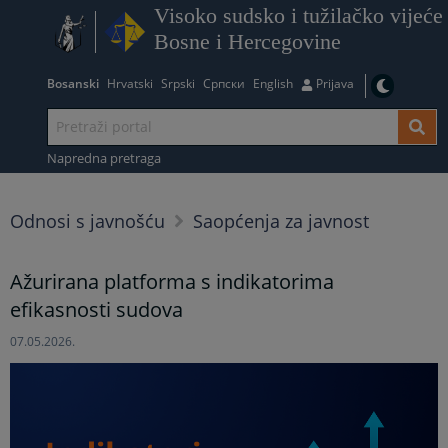
Visoko sudsko i tužilačko vijeće
Bosne i Hercegovine
Bosanski
Hrvatski
Srpski
Српски
English
Prijava
Napredna pretraga
Odnosi s javnošću
Saopćenja za javnost
Ažurirana platforma s indikatorima
efikasnosti sudova
07.05.2026.