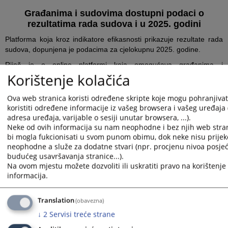
Građanima i sudovima dostupni podaci o
rezultatima rada sudova i u 2025. godini
Platforma koja kroz indikatore efikasnosti prikazuje rezultate rada
sudova, dopunjena je podacima za cjelokupnu 2025. godine.
Riječ je o online platformi koja omogućava građanima i
Korištenje kolačića
pravosudnim institucijama jednostavan i jasan uvid u rad sudova u
BiH, a koja je rezultat razvoja jedinstvene metodologije za praćenje
efikasnosti rada sudova, koju je izradilo Visoko sudsko i tužilačko
Ova web stranica koristi određene skripte koje mogu pohranjivati
vijeće Bosne i Hercegovine.
koristiti određene informacije iz vašeg browsera i vašeg uređaja 
adresa uređaja, varijable o sesiji unutar browsera, ...).
Na ovaj način građanima i sudovima, putem pravosudnog web-
Neke od ovih informacija su nam neophodne i bez njih web stra
portala, omogućen uvid u osam ključnih indikatora koji se koriste za
bi mogla fukcionisati u svom punom obimu, dok neke nisu prijek
praćenje rada sudova: koeficijent protoka, vrijeme potrebno za
neophodne a služe za dodatne stvari (npr. procjenu nivoa posjeć
rješavanje predmeta, odnos trajanja riješenih i neriješenih
budućeg usavršavanja stranice...).
predmeta procenat realizacije plana rješavanja predmeta,
Na ovom mjestu možete dozvoliti ili uskratiti pravo na korištenje 
kolektivna norma suda, trošak predmeta, statistički kvalitet te broj
informacija.
nosilaca pravosudih funkcija.
Cilj je unaprijediti transparentnost rada pravosuđa te povećati
Translation
(obavezna)
odgovornost sudova prema građanima.
↓
2
Servisi treće strane
Platforma je kreirana uz podršku Evropske unije i Evropske