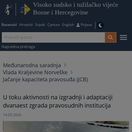
Visoko sudsko i tužilačko vijeće
Bosne i Hercegovine
Bosanski
Hrvatski
Srpski
Српски
English
Prijava
Napredna pretraga
Međunarodna saradnja
Vlada Kraljevine Norveške
Jačanje kapaciteta pravosuđa (JCB)
U toku aktivnosti na izgradnji i adaptaciji
dvanaest zgrada pravosudnih institucija
14.05.2026.