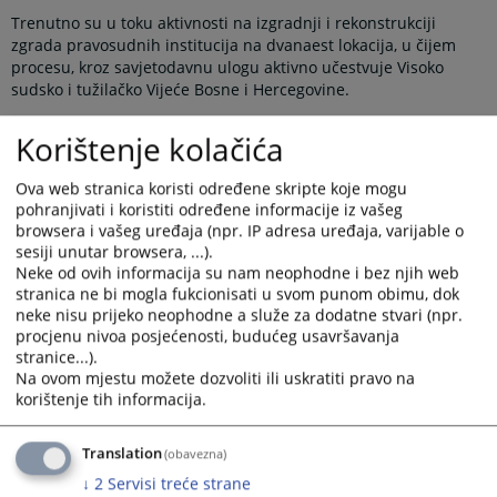
Trenutno su u toku aktivnosti na izgradnji i rekonstrukciji
zgrada pravosudnih institucija na dvanaest lokacija, u čijem
procesu, kroz savjetodavnu ulogu aktivno učestvuje Visoko
sudsko i tužilačko Vijeće Bosne i Hercegovine.
VSTV BiH je shodno nadležnostima i stečenom višegodišnjem
Korištenje kolačića
iskustvu u pogledu unapređenja radnih uslova u pravosudnim
institucijama u BiH, aktivno pružalo savjetodavnu podršku
sudovima u pogledu pripreme projektne dokumentacije i
Ova web stranica koristi određene skripte koje mogu
pohranjivati i koristiti određene informacije iz vašeg
realizacije kapitalnih ulaganja u cijeloj BiH.
browsera i vašeg uređaja (npr. IP adresa uređaja, varijable o
Istovremeno, sudovi u procesu kapitalnih ulaganja aktivno
sesiji unutar browsera, ...).
primjenjuju Priručnik za izradu programa tekućeg i
Neke od ovih informacija su nam neophodne i bez njih web
investicionog održavanja sudskih zgrada, kao i Smjernice za
stranica ne bi mogla fukcionisati u svom punom obimu, dok
projektovanje sudskih zgrada, koje sudovi koriste pri izradi
neke nisu prijeko neophodne a služe za dodatne stvari (npr.
projektnih dokumentacija.
procjenu nivoa posjećenosti, budućeg usavršavanja
stranice...).
U toku su aktivnosti na izmještanju zgrade Kantonalnog suda u
Na ovom mjestu možete dozvoliti ili uskratiti pravo na
Novom Travniku na novu lokaciju, kao i nastavak izgradnje
korištenje tih informacija.
zgrade u Vitezu u kojoj će biti smješteno Odjeljenje Općinskog
suda u Travniku, a uskoro se očekuje početak radova na
izgradnji nove zgrade Općinskog suda u Lukavcu.
Translation
(obavezna)
↓
2
Servisi treće strane
Također, u toku su radovi na dogradnji zgrade Općinskog suda