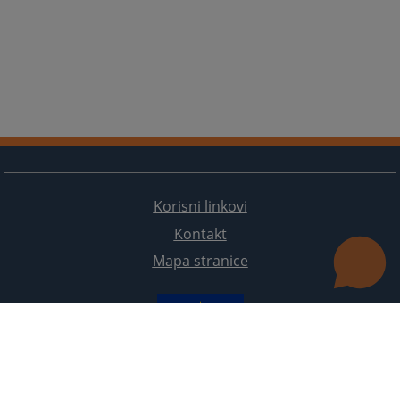
Korisni linkovi
Kontakt
Mapa stranice
Redizajn web stranice je finansirala Evropska unija. Za njen sadržaj isključivo je odgovorno
Visoko sudsko i tužilačko vijeće BiH i ona ne odražava nužno stavove Evropske unije.