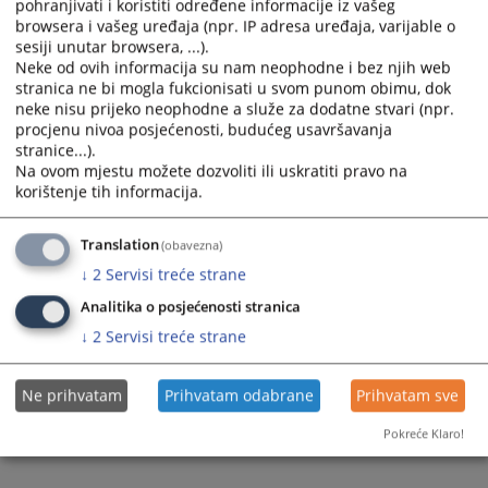
strukturiranog dijaloga
pohranjivati i koristiti određene informacije iz vašeg
browsera i vašeg uređaja (npr. IP adresa uređaja, varijable o
sesiji unutar browsera, ...).
Odluka o imenovanju predstavnika u radnoj grupi -
Neke od ovih informacija su nam neophodne i bez njih web
stranica ne bi mogla fukcionisati u svom punom obimu, dok
pododboru za pravosuđe i unutrašnja pitanja
neke nisu prijeko neophodne a služe za dodatne stvari (npr.
procjenu nivoa posjećenosti, budućeg usavršavanja
stranice...).
Prikazana vijest je na
:
Bosanski jezik
Na ovom mjestu možete dozvoliti ili uskratiti pravo na
korištenje tih informacija.
6253
PREGLEDA
Translation
(obavezna)
↓
2
Servisi treće strane
Analitika o posjećenosti stranica
↓
2
Servisi treće strane
Ne prihvatam
Prihvatam odabrane
Prihvatam sve
Pokreće Klaro!