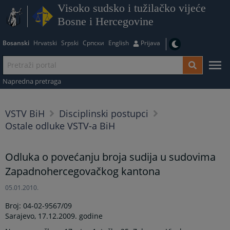
Visoko sudsko i tužilačko vijeće
Bosne i Hercegovine
Bosanski
Hrvatski
Srpski
Српски
English
Prijava
Napredna pretraga
VSTV BiH
Disciplinski postupci
Ostale odluke VSTV-a BiH
Odluka o povećanju broja sudija u sudovima
Zapadnohercegovačkog kantona
05.01.2010.
Broj: 04-02-9567/09
Sarajevo, 17.12.2009. godine