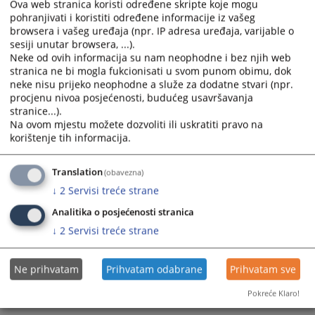
Odobrava se povećanje broja dodatnih sudija za još
Ova web stranica koristi određene skripte koje mogu
pohranjivati i koristiti određene informacije iz vašeg
jednog (1) sudiju, tako da će sada ukupan broj dodatnih
browsera i vašeg uređaja (npr. IP adresa uređaja, varijable o
sudija biti dva (2).
sesiji unutar browsera, ...).
3. Općinski sud u Ljubuškom
Neke od ovih informacija su nam neophodne i bez njih web
stranica ne bi mogla fukcionisati u svom punom obimu, dok
Odobrava se povećanje broja redovnih sudija sa
neke nisu prijeko neophodne a služe za dodatne stvari (npr.
dosadašnjih pet (5) za još jednog (1) sudiju, tako da će
procjenu nivoa posjećenosti, budućeg usavršavanja
sada ukupan broj redovnih sudija biti šest (6);
stranice...).
Na ovom mjestu možete dozvoliti ili uskratiti pravo na
II
korištenje tih informacija.
Imenovanje redovnih i dodatnih sudija u navedenim sudovima
izvršiće se na način i po postupku utvrđenom Zakonom o
Translation
(obavezna)
Visokom sudskom i tužilačkom vijeću BiH i Poslovnikom Visokog
sudskog i tužilačkog vijeća BiH („Sl.glasnik BiH“ br. 44/09).
↓
2
Servisi treće strane
III
Analitika o posjećenosti stranica
↓
2
Servisi treće strane
Ova odluka stupa na snagu danom donošenja.
Milorad Novković
predsjednik Visokog sudskog i tužilačkog vijeća Bosne i
Ne prihvatam
Prihvatam odabrane
Prihvatam sve
Hercegovine
Pokreće Klaro!