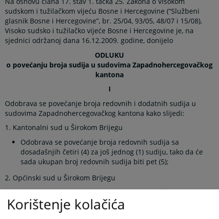
Na osnovu člana 17. stav 1. tačka 25. Zakona o Visokom
sudskom i tužilačkom vijeću Bosne i Hercegovine (“Službeni
glasnik Bosne i Hercegovine”, br. 25/04, 93/05, 48/07 i 15/08),
Visoko sudsko i tužilačko vijeće Bosne i Hercegovine je, na
sjednici održanoj dana 16.12.2009. godine, donijelo
ODLUKU
o povećanju broja sudija u sudovima Zapadnohercegovačkog
kantona
I
Odobrava se povećanje broja redovnih i dodatnih sudija u
sudovima Zapadnohercegovačkog kantona kako slijedi:
1. Kantonalni sud u Širokom Brijegu
Odobrava se povećanje broja redovnih sudija sa
dosadašnjih četiri (4) za još jednog (1) sudiju, tako da će
sada ukupan broj redovnih sudija biti pet (5);
2. Općinski sud u Širokom Brijegu
Odobrava se povećanje broja redovnih sudija sa
Korištenje kolačića
dosadašnjih šest (6) za još dvoje (2) sudija, tako da će sada
ukupan broj redovnih sudija biti osam (8);