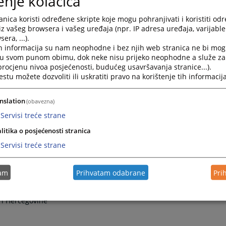
enje kolačića
ODLUKU
nica koristi određene skripte koje mogu pohranjivati i koristiti od
hovnom sudu Federacije Bosne i Hercegovine
iz vašeg browsera i vašeg uređaja (npr. IP adresa uređaja, varijable 
I
era, ...).
h informacija su nam neophodne i bez njih web stranica ne bi mog
ja u Vrhovnom sudu Federacije Bosne i Hercegovine kako slijedi:
i u svom punom obimu, dok neke nisu prijeko neophodne a služe z
 procjenu nivoa posjećenosti, budućeg usavršavanja stranice...).
osadašnjih dvadeset i dva (22) za još šest (6) sudija, tako da će
tu možete dozvoliti ili uskratiti pravo na korištenje tih informacija
 i osam (28);
dosadašnjih četrnaest (14) za još pet (5) sudija, tako da će sada
).
nslation
(obavezna)
Servisi treće strane
II
litika o posjećenosti stranica
na način i po postupku utvrđenom Zakonom o Visokom sudskom i
užilačkog vijeća BiH („Sl.glasnik BiH“ br. 44/09).
Servisi treće strane
III
tam
Prihvatam odabrane
Pri
 i Hercegovine