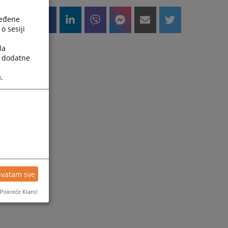
ređene
o sesiji
la
a dodatne
.
hvatam sve
Pokreće Klaro!