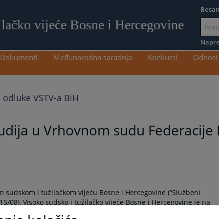
Bosan
ilačko vijeće Bosne i Hercegovine
Idi
na
Napre
sadržaj
Dokumenti
Međunarodna saradnja
Konkursi
Odnosi 
e odluke VSTV-a BiH
udija u Vrhovnom sudu Federacije 
om sudskom i tužilačkom vijeću Bosne i Hercegovine (“Službeni
 15/08), Visoko sudsko i tužilačko vijeće Bosne i Hercegovine je na