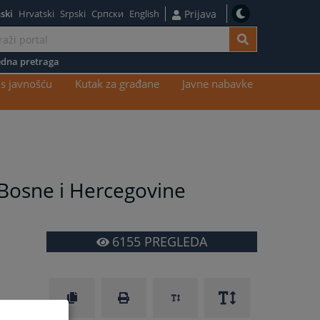
ski
Hrvatski
Srpski
Српски
English
Prijava
dna pretraga
s javnošću
Kutak za građane
Javne nabavke
Bosne i Hercegovine
6155
PREGLEDA