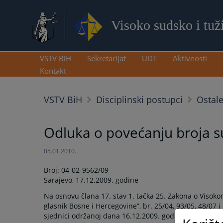
Visoko sudsko i tuž
VSTV BiH
Sekretarijat
UDT
Aktivnosti
Kontakt
VSTV BiH
Disciplinski postupci
Ostal
Odluka o povećanju broja s
05.01.2010.
Broj: 04-02-9562/09
Sarajevo, 17.12.2009. godine
Na osnovu člana 17. stav 1. tačka 25. Zakona o Visok
glasnik Bosne i Hercegovine”, br. 25/04, 93/05, 48/07 i
sjednici održanoj dana 16.12.2009. godine, donijelo