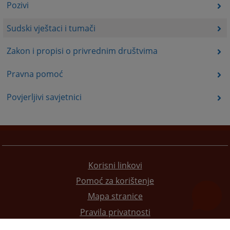
Pozivi
Sudski vještaci i tumači
Zakon i propisi o privrednim društvima
Pravna pomoć
Povjerljivi savjetnici
Korisni linkovi
Pomoć za korištenje
Mapa stranice
Pravila privatnosti