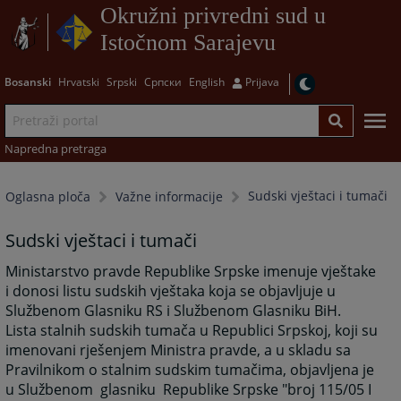
Okružni privredni sud u
Istočnom Sarajevu
Bosanski
Hrvatski
Srpski
Српски
English
Prijava
Napredna pretraga
Sudski vještaci i tumači
Oglasna ploča
Važne informacije
Sudski vještaci i tumači
Ministarstvo pravde Republike Srpske imenuje vještake
i donosi listu sudskih vještaka koja se objavljuje u
Službenom Glasniku RS i Službenom Glasniku BiH.
Lista stalnih sudskih tumača u Republici Srpskoj, koji su
imenovani rješenjem Ministra pravde, a u skladu sa
Pravilnikom o stalnim sudskim tumačima, objavljena je
u Službenom glasniku Republike Srpske "broj 115/05 I