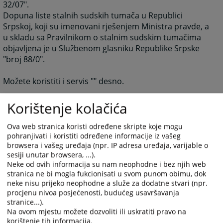
32/07".
Dopuna liste stalnih sudskih tumača u Republici
Srpskoj, koji su imenovani rješenjem Ministra pravde, a
u skladu sa Pravilnikom o stalnim sudskim tumačima
objavljena je u Službenom glasniku Republike Srpske
"broj 88/0".
Možete koristiti i servis "
" desno.
Korištenje kolačića
9356
PREGLEDA
Ova web stranica koristi određene skripte koje mogu
pohranjivati i koristiti određene informacije iz vašeg
browsera i vašeg uređaja (npr. IP adresa uređaja, varijable o
sesiji unutar browsera, ...).
Neke od ovih informacija su nam neophodne i bez njih web
stranica ne bi mogla fukcionisati u svom punom obimu, dok
Linkovi
neke nisu prijeko neophodne a služe za dodatne stvari (npr.
procjenu nivoa posjećenosti, budućeg usavršavanja
Adresar sudskih vještaka i tumača
stranice...).
Na ovom mjestu možete dozvoliti ili uskratiti pravo na
korištenje tih informacija.