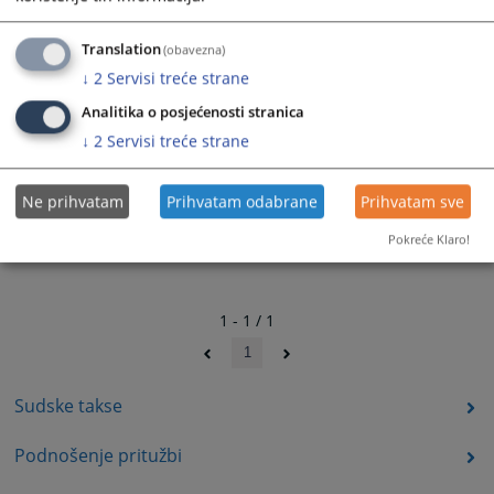
Translation
(obavezna)
↓
2
Servisi treće strane
Analitika o posjećenosti stranica
↓
2
Servisi treće strane
Ne prihvatam
Prihvatam odabrane
Prihvatam sve
Pokreće Klaro!
1 - 1 / 1
1
Sudske takse
Podnošenje pritužbi