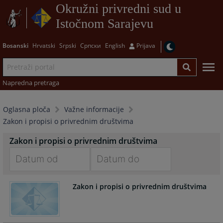
Okružni privredni sud u
Istočnom Sarajevu
Bosanski
Hrvatski
Srpski
Српски
English
Prijava
Napredna pretraga
Oglasna ploča
Važne informacije
Zakon i propisi o privrednim društvima
Zakon i propisi o privrednim društvima
Navigate
Navigate
Zakon i propisi o privrednim društvima
forward
forward
to
to
interact
interact
with
with