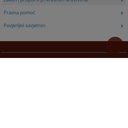
Pravna pomoć
Povjerljivi savjetnici
Korisni linkovi
Pomoć za korištenje
Mapa stranice
Pravila privatnosti
Redizajn web stranice je finansirala Evropska unija. Za njen sadržaj isključivo je odgovorno
Visoko sudsko i tužilačko vijeće BiH i ona ne odražava nužno stavove Evropske unije.