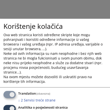
the
the
calendar
calendar
and
and
select
select
Korištenje kolačića
a
a
date.
date.
Ova web stranica koristi određene skripte koje mogu
Press
Press
pohranjivati i koristiti određene informacije iz vašeg
the
the
browsera i vašeg uređaja (npr. IP adresa uređaja, varijable o
question
question
sesiji unutar browsera, ...).
mark
mark
Neke od ovih informacija su nam neophodne i bez njih web
key
key
stranica ne bi mogla fukcionisati u svom punom obimu, dok
neke nisu prijeko neophodne a služe za dodatne stvari (npr.
to
to
procjenu nivoa posjećenosti, budućeg usavršavanja
get
get
stranice...).
the
the
Na ovom mjestu možete dozvoliti ili uskratiti pravo na
keyboard
keyboard
korištenje tih informacija.
shortcuts
shortcuts
for
for
Translation
(obavezna)
changing
changing
↓
2
Servisi treće strane
dates.
dates.
Analitika o posjećenosti stranica