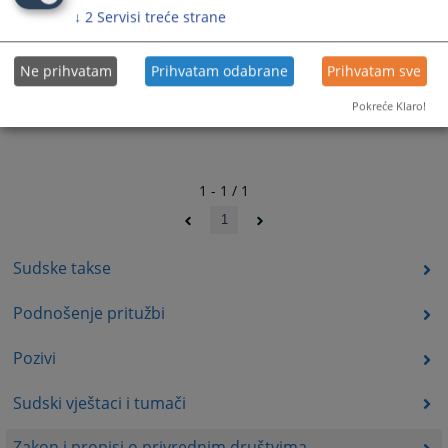
↓
2
Servisi treće strane
Ne prihvatam
Prihvatam odabrane
Prihvatam sve
Pokreće Klaro!
1 - 1 / 1
1
Sudske takse
Podnošenje pritužbi
Pozivi
Sudski vještaci i tumači
Zakon i propisi o privrednim društvima