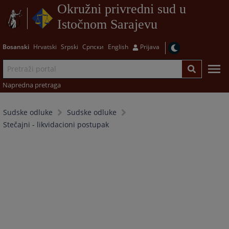
Okružni privredni sud u
Istočnom Sarajevu
Bosanski
Hrvatski
Srpski
Српски
English
Prijava
Napredna pretraga
Sudske odluke
Sudske odluke
Stečajni - likvidacioni postupak