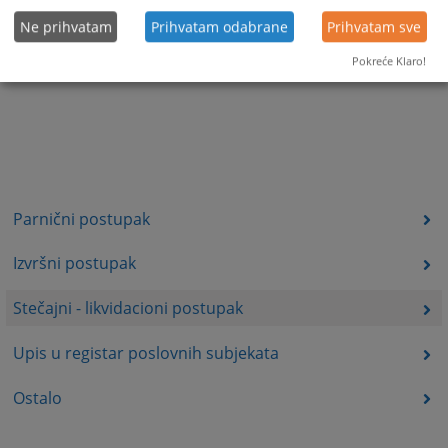
Ne prihvatam
Prihvatam odabrane
Prihvatam sve
Pokreće Klaro!
Parnični postupak
Izvršni postupak
Stečajni - likvidacioni postupak
Upis u registar poslovnih subjekata
Ostalo