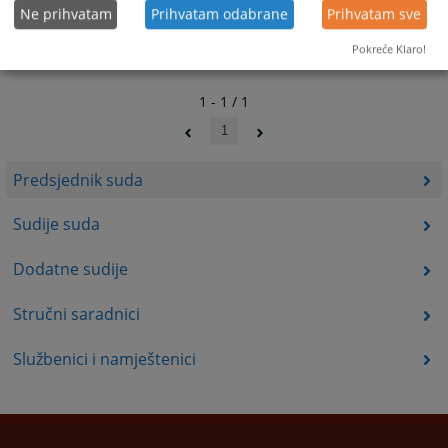
Ne prihvatam
Prihvatam odabrane
Prihvatam sve
Pokreće Klaro!
1 - 1 / 1
1
Predsjednik suda
Sudije suda
Dodatne sudije
Stručni saradnici
Službenici i namještenici