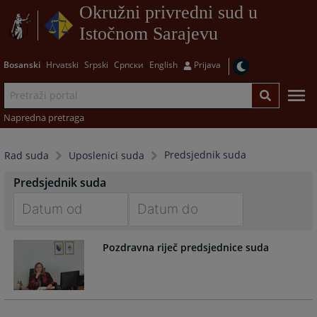
Okružni privredni sud u
Istočnom Sarajevu
Bosanski
Hrvatski
Srpski
Српски
English
Prijava
Napredna pretraga
Predsjednik suda
Rad suda
Uposlenici suda
Predsjednik suda
Navigate
Navigate
Pozdravna riječ predsjednice suda
forward
forward
to
to
interact
interact
with
with
the
the