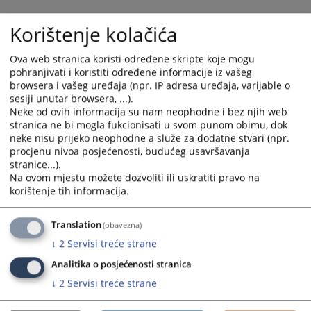
calendar
calendar
and
and
Korištenje kolačića
select
select
a
a
Ova web stranica koristi određene skripte koje mogu
date.
date.
pohranjivati i koristiti određene informacije iz vašeg
Press
Press
browsera i vašeg uređaja (npr. IP adresa uređaja, varijable o
sesiji unutar browsera, ...).
the
the
Neke od ovih informacija su nam neophodne i bez njih web
question
question
stranica ne bi mogla fukcionisati u svom punom obimu, dok
mark
mark
neke nisu prijeko neophodne a služe za dodatne stvari (npr.
key
key
procjenu nivoa posjećenosti, budućeg usavršavanja
to
to
stranice...).
get
get
Na ovom mjestu možete dozvoliti ili uskratiti pravo na
korištenje tih informacija.
the
the
keyboard
keyboard
shortcuts
shortcuts
Translation
(obavezna)
for
for
↓
2
Servisi treće strane
changing
changing
Analitika o posjećenosti stranica
dates.
dates.
↓
2
Servisi treće strane