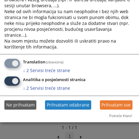
Sarajevu, broj: 061-0-Su-26-000201 od 27.03.2026. godine
calendar
calendar
sesiji unutar browsera, ...).
nalaze se u prilogu.
and
and
Neke od ovih informacija su nam neophodne i bez njih web
select
select
stranica ne bi mogla fukcionisati u svom punom obimu, dok
neke nisu prijeko neophodne a služe za dodatne stvari (npr.
a
a
procjenu nivoa posjećenosti, budućeg usavršavanja
date.
date.
stranice...).
Press
Press
Na ovom mjestu možete dozvoliti ili uskratiti pravo na
the
the
korištenje tih informacija.
question
question
mark
mark
Translation
(obavezna)
key
key
↓
2
Servisi treće strane
to
to
get
get
Analitika o posjećenosti stranica
the
the
↓
2
Servisi treće strane
keyboard
keyboard
shortcuts
shortcuts
Ne prihvatam
Prihvatam odabrane
Prihvatam sve
for
for
changing
changing
Pokreće Klaro!
dates.
dates.
1 - 1 / 1
1