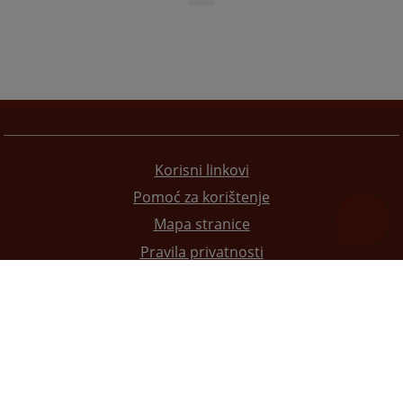
Korisni linkovi
Pomoć za korištenje
Mapa stranice
Pravila privatnosti
Redizajn web stranice je finansirala Evropska unija. Za njen sadržaj isključivo je odgovorno
Visoko sudsko i tužilačko vijeće BiH i ona ne odražava nužno stavove Evropske unije.