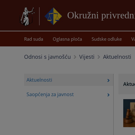
Okružni privredn
Rad suda
Oglasna ploča
Sudske odluke
V
Aktuelnosti
Odnosi s javnošću
Vijesti
Aktuelnosti
Aktu
Saopćenja za javnost