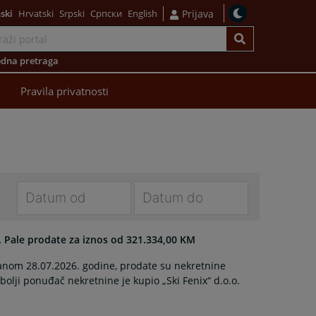
ski
Hrvatski
Srpski
Српски
English
Prijava
dna pretraga
Pravila privatnosti
Navigate
Navigate
forward
forward
. Pale prodate za iznos od 321.334,00 KM
to
to
anom 28.07.2026. godine, prodate su nekretnine
interact
interact
bolji ponuđač nekretnine je kupio „Ski Fenix“ d.o.o.
with
with
the
the
calendar
calendar