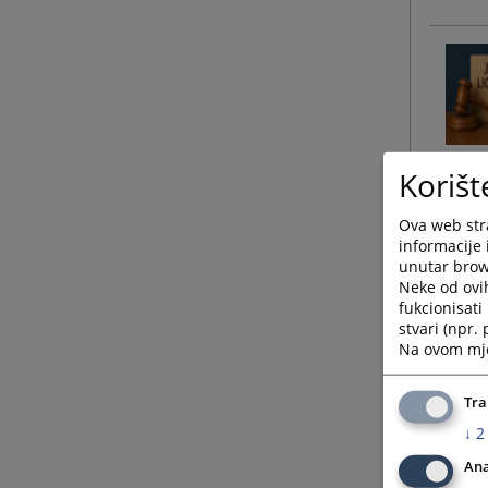
Korišt
Ova web stra
informacije 
unutar brows
Neke od ovi
fukcionisat
stvari (npr.
Na ovom mjes
Tra
↓
2
Ana