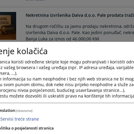
Nekretnina izvršenika Daiva d.o.o. Pale prodata traž
Na drugom ročištu za javnu prodaju nekretnina, održ
izvršenika Daiva d.o.o. Pale. Kao jedini ponuđač, nekr
Banja Luka za iznos od 46.000,00 KM.
18.06.2026.
enje kolačića
nica koristi određene skripte koje mogu pohranjivati i koristiti od
Imovina stečajnog dužnika A.D. „Nova tvornica prečis
iz vašeg browsera i vašeg uređaja (npr. IP adresa uređaja, varijable 
KM
era, ...).
h informacija su nam neophodne i bez njih web stranica ne bi mog
Na drugoj javnoj licitaciji održanoj 15. maja 2026. go
i u svom punom obimu, dok neke nisu prijeko neophodne a služe z
Okružnim privrednim sudom u Istočnom Sarajevu, izv
 procjenu nivoa posjećenosti, budućeg usavršavanja stranice...).
dužnika Akcionarsko društvo Nova tvornica prečistača 
tu možete dozvoliti ili uskratiti pravo na korištenje tih informacija
02.06.2026.
nslation
(obavezna)
Provedena "Sedmica sudske nagodbe" - rješeno 3
Servisi treće strane
U Okružnom privrednom sudu u Istočnom Sarajevu, u 
litika o posjećenosti stranica
je aktivnost „Sedmica sudske nagodbe“, koja se redovn