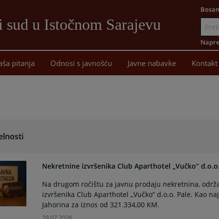
Bosan
i sud u Istočnom Sarajevu
Idi
na
Napre
sadržaj
aša pitanja
Odnosi s javnošću
Javne nabavke
Kontakt
elnosti
Nekretnine izvršenika Club Aparthotel „Vučko“ d.o.o
Na drugom ročištu za javnu prodaju nekretnina, održ
izvršenika Club Aparthotel „Vučko“ d.o.o. Pale. Kao naj
Jahorina za iznos od 321.334,00 KM.
29.07.2026.