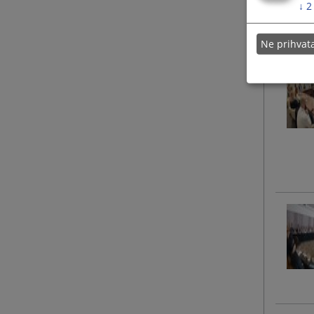
↓
2
Ne prihva