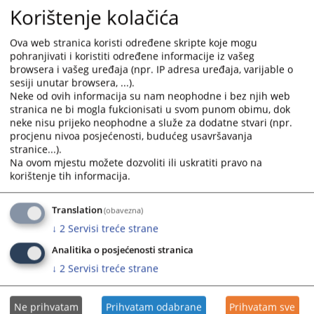
2393
PREGLEDA
Korištenje kolačića
Ova web stranica koristi određene skripte koje mogu
pohranjivati i koristiti određene informacije iz vašeg
browsera i vašeg uređaja (npr. IP adresa uređaja, varijable o
sesiji unutar browsera, ...).
Neke od ovih informacija su nam neophodne i bez njih web
Prateći dokumenti
stranica ne bi mogla fukcionisati u svom punom obimu, dok
neke nisu prijeko neophodne a služe za dodatne stvari (npr.
Otvoreni stečajni postupci
procjenu nivoa posjećenosti, budućeg usavršavanja
stranice...).
Na ovom mjestu možete dozvoliti ili uskratiti pravo na
korištenje tih informacija.
Translation
(obavezna)
↓
2
Servisi treće strane
Analitika o posjećenosti stranica
↓
2
Servisi treće strane
Ne prihvatam
Prihvatam odabrane
Prihvatam sve