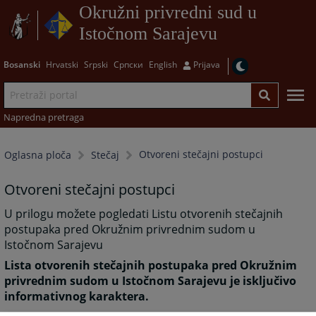
Okružni privredni sud u
Istočnom Sarajevu
Bosanski
Hrvatski
Srpski
Српски
English
Prijava
Napredna pretraga
Otvoreni stečajni postupci
Oglasna ploča
Stečaj
Otvoreni stečajni postupci
U prilogu možete pogledati Listu otvorenih stečajnih
postupaka pred Okružnim privrednim sudom u
Istočnom Sarajevu
Lista otvorenih stečajnih postupaka pred Okružnim
privrednim sudom u Istočnom Sarajevu je isključivo
informativnog karaktera.