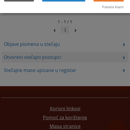
Pokreće Klaro!
1 - 1 / 1
1
Objave pismena u stečaju
Otvoreni stečajni postupci
Stečajne mase upisane u registar
Korisni linkovi
Pomoć za korištenje
Mapa stranice