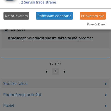
↓
2
Servisi treće strane
Ne prihvatam
Prihvatam odabrane
Prihvatam sve
Pokreće Klaro!
Linkovi
Izračunajte vrijednost sudske takse za vaš predmet
1 - 1 / 1
1
Sudske takse
Podnošenje pritužbi
Pozivi