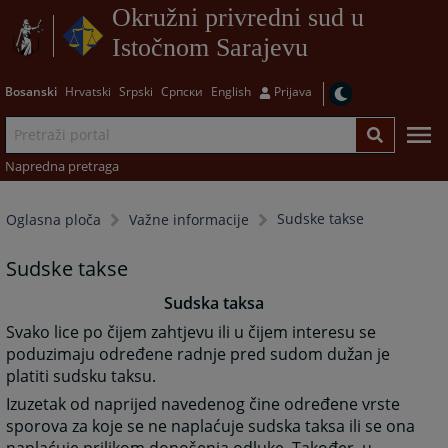
Okružni privredni sud u
Istočnom Sarajevu
Bosanski
Hrvatski
Srpski
Српски
English
Prijava
Napredna pretraga
Sudske takse
Oglasna ploča
Važne informacije
Sudske takse
Sudska taksa
Svako lice po čijem zahtjevu ili u čijem interesu se
poduzimaju određene radnje pred sudom dužan je
platiti sudsku taksu.
Izuzetak od naprijed navedenog čine određene vrste
sporova za koje se ne naplaćuje sudska taksa ili se ona