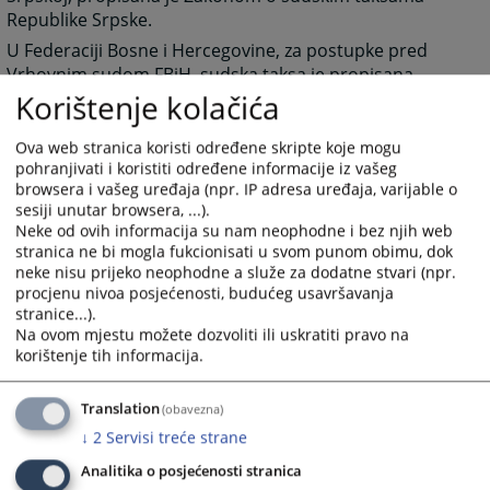
Republike Srpske.
U Federaciji Bosne i Hercegovine, za postupke pred
Vrhovnim sudom FBiH, sudska taksa je propisana
Zakonom o sudskim taksama pred vrhovnim sudom
Korištenje kolačića
Federacije BiH, dok za postupke koji se vode pred
općinskim i kantonalnim sudovima primjenjuju se
Ova web stranica koristi određene skripte koje mogu
pohranjivati i koristiti određene informacije iz vašeg
kantonalni zakoni o sudskim taksama prema sjedištu
browsera i vašeg uređaja (npr. IP adresa uređaja, varijable o
suda.
sesiji unutar browsera, ...).
Sudske takse u postupcima pred Okružnim privrednim
Neke od ovih informacija su nam neophodne i bez njih web
sudom Istočno Sarajevo plaćaju se u skladu sa
stranica ne bi mogla fukcionisati u svom punom obimu, dok
neke nisu prijeko neophodne a služe za dodatne stvari (npr.
odredbama Zakona o sudskim taksama (službeni
procjenu nivoa posjećenosti, budućeg usavršavanja
glasnik RS br.73/08), kao i Taksenih tarifa koje su njegov
stranice...).
sastavni dio.
Na ovom mjestu možete dozvoliti ili uskratiti pravo na
Takođe možete i zračunati taksu uz pomoć Kalkulatora
korištenje tih informacija.
takse u prilogu desno. Kalkulator taksi je informativnog
karaktera i ne mora nužno predstavljati stvaran iznos
Translation
(obavezna)
takse predviđen važećim zakonom o sudskim taksama.
↓
2
Servisi treće strane
3020
PREGLEDA
Analitika o posjećenosti stranica