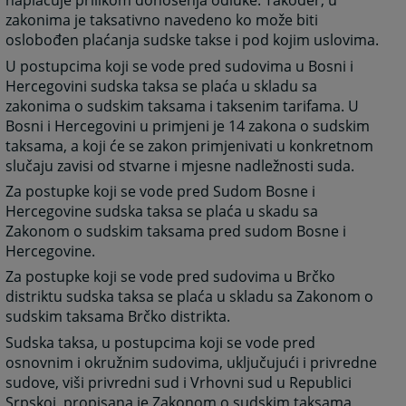
naplaćuje prilikom donošenja odluke. Također, u
zakonima je taksativno navedeno ko može biti
oslobođen plaćanja sudske takse i pod kojim uslovima.
U postupcima koji se vode pred sudovima u Bosni i
Hercegovini sudska taksa se plaća u skladu sa
zakonima o sudskim taksama i taksenim tarifama. U
Bosni i Hercegovini u primjeni je 14 zakona o sudskim
taksama, a koji će se zakon primjenivati u konkretnom
slučaju zavisi od stvarne i mjesne nadležnosti suda.
Za postupke koji se vode pred Sudom Bosne i
Hercegovine sudska taksa se plaća u skadu sa
Zakonom o sudskim taksama pred sudom Bosne i
Hercegovine.
Za postupke koji se vode pred sudovima u Brčko
distriktu sudska taksa se plaća u skladu sa Zakonom o
sudskim taksama Brčko distrikta.
Sudska taksa, u postupcima koji se vode pred
osnovnim i okružnim sudovima, uključujući i privredne
sudove, viši privredni sud i Vrhovni sud u Republici
Srpskoj, propisana je Zakonom o sudskim taksama