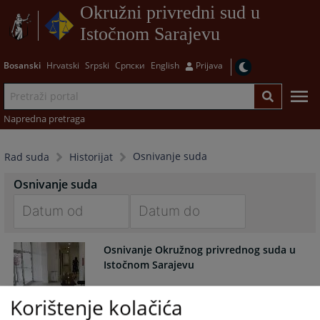
Okružni privredni sud u
Istočnom Sarajevu
Bosanski
Hrvatski
Srpski
Српски
English
Prijava
Napredna pretraga
Osnivanje suda
Rad suda
Historijat
Osnivanje suda
Navigate
Navigate
Osnivanje Okružnog privrednog suda u
forward
forward
Istočnom Sarajevu
to
to
interact
interact
with
with
Korištenje kolačića
the
the