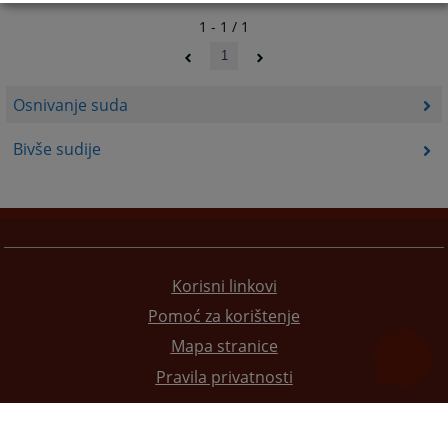
1 - 1 / 1
1
Osnivanje suda
Bivše sudije
Korisni linkovi
Pomoć za korištenje
Mapa stranice
Pravila privatnosti