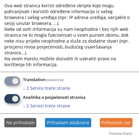
calendar
calendar
Ova web stranica koristi određene skripte koje mogu
and
and
pohranjivati i koristiti određene informacije iz vašeg
select
select
browsera i vašeg uređaja (npr. IP adresa uređaja, varijable o
sesiji unutar browsera, ...).
a
a
Neke od ovih informacija su nam neophodne i bez njih web
date.
date.
stranica ne bi mogla fukcionisati u svom punom obimu, dok
Press
Press
neke nisu prijeko neophodne a služe za dodatne stvari (npr.
the
the
procjenu nivoa posjećenosti, budućeg usavršavanja
question
question
stranice...).
mark
mark
Na ovom mjestu možete dozvoliti ili uskratiti pravo na
korištenje tih informacija.
key
key
to
to
get
get
Translation
(obavezna)
the
the
↓
2
Servisi treće strane
keyboard
keyboard
Analitika o posjećenosti stranica
shortcuts
shortcuts
↓
2
Servisi treće strane
for
for
changing
changing
dates.
dates.
Ne prihvatam
Prihvatam odabrane
Prihvatam sve
Pokreće Klaro!