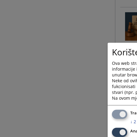
Korišt
Ova web stra
informacije 
unutar brows
Neke od ovi
fukcionisat
stvari (npr.
Na ovom mjes
Tra
↓
2
Ana