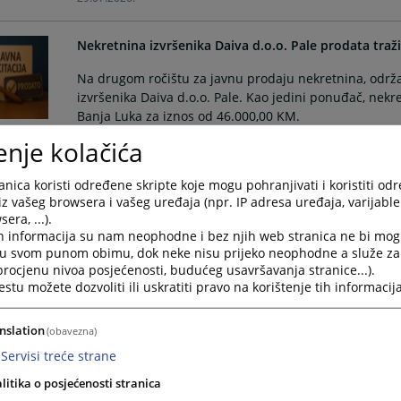
Nekretnina izvršenika Daiva d.o.o. Pale prodata traž
Na drugom ročištu za javnu prodaju nekretnina, održ
izvršenika Daiva d.o.o. Pale. Kao jedini ponuđač, nekr
Banja Luka za iznos od 46.000,00 KM.
18.06.2026.
enje kolačića
nica koristi određene skripte koje mogu pohranjivati i koristiti od
Imovina stečajnog dužnika A.D. „Nova tvornica prečis
iz vašeg browsera i vašeg uređaja (npr. IP adresa uređaja, varijable 
KM
era, ...).
h informacija su nam neophodne i bez njih web stranica ne bi mog
Na drugoj javnoj licitaciji održanoj 15. maja 2026. go
i u svom punom obimu, dok neke nisu prijeko neophodne a služe z
Okružnim privrednim sudom u Istočnom Sarajevu, izv
 procjenu nivoa posjećenosti, budućeg usavršavanja stranice...).
dužnika Akcionarsko društvo Nova tvornica prečistača 
tu možete dozvoliti ili uskratiti pravo na korištenje tih informacija
02.06.2026.
nslation
(obavezna)
Provedena "Sedmica sudske nagodbe" - rješeno 3
Servisi treće strane
U Okružnom privrednom sudu u Istočnom Sarajevu, u 
litika o posjećenosti stranica
je aktivnost „Sedmica sudske nagodbe“, koja se redovn