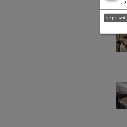
↓
2
Ne prihva