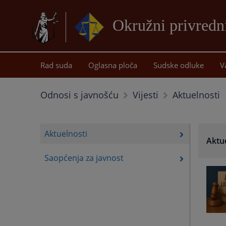
Okružni privredn
Rad suda
Oglasna ploča
Sudske odluke
V
Aktuelnosti
Odnosi s javnošću
Vijesti
Aktuelnosti
Aktu
Saopćenja za javnost