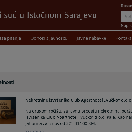
Bosan
i sud u Istočnom Sarajevu
Idi
na
Napre
sadržaj
aša pitanja
Odnosi s javnošću
Javne nabavke
Kontakt
elnosti
Nekretnine izvršenika Club Aparthotel „Vučko“ d.o.o
Na drugom ročištu za javnu prodaju nekretnina, održ
izvršenika Club Aparthotel „Vučko“ d.o.o. Pale. Kao naj
Jahorina za iznos od 321.334,00 KM.
29.07.2026.