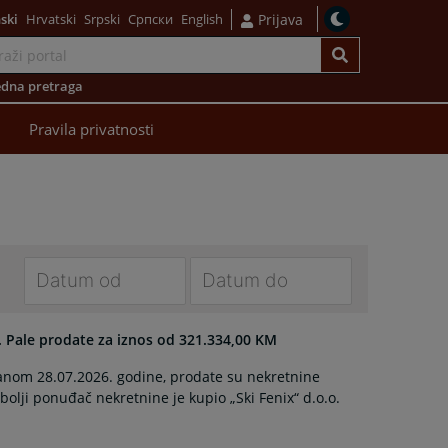
ski
Hrvatski
Srpski
Српски
English
Prijava
dna pretraga
Pravila privatnosti
Navigate
Navigate
forward
forward
. Pale prodate za iznos od 321.334,00 KM
to
to
anom 28.07.2026. godine, prodate su nekretnine
interact
interact
bolji ponuđač nekretnine je kupio „Ski Fenix“ d.o.o.
with
with
the
the
calendar
calendar