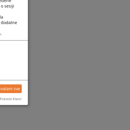
ređene
o sesiji
la
a dodatne
.
ijesti
hvatam sve
Pokreće Klaro!