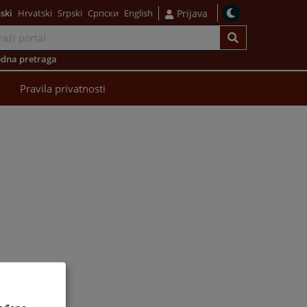
ski
Hrvatski
Srpski
Српски
English
Prijava
dna pretraga
Pravila privatnosti