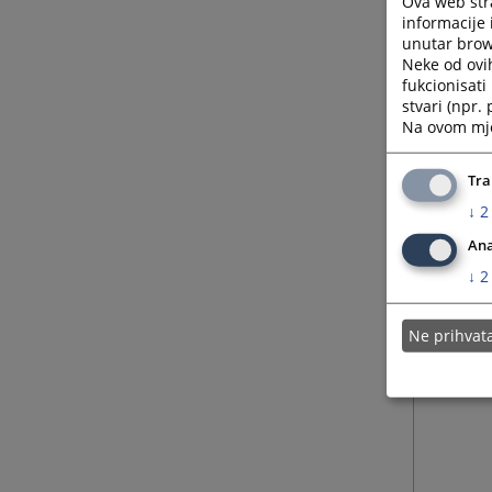
Ova web stra
informacije 
unutar brows
Neke od ovi
fukcionisat
stvari (npr.
Na ovom mjes
Tra
↓
2
Ana
↓
2
Ne prihva