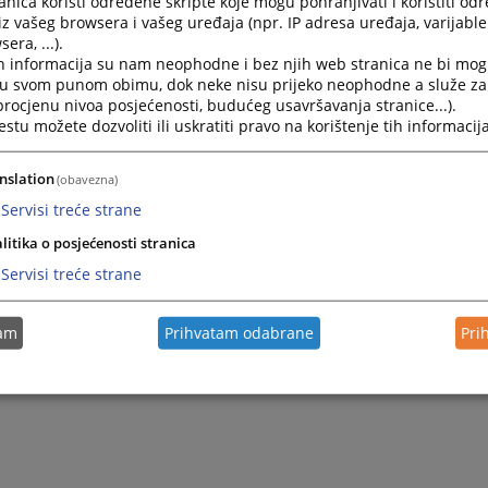
nica koristi određene skripte koje mogu pohranjivati i koristiti od
iz vašeg browsera i vašeg uređaja (npr. IP adresa uređaja, varijable 
era, ...).
h informacija su nam neophodne i bez njih web stranica ne bi mog
i u svom punom obimu, dok neke nisu prijeko neophodne a služe z
 procjenu nivoa posjećenosti, budućeg usavršavanja stranice...).
tu možete dozvoliti ili uskratiti pravo na korištenje tih informacija
nslation
(obavezna)
Servisi treće strane
Trenutno nema v
litika o posjećenosti stranica
Servisi treće strane
tam
Prihvatam odabrane
Pri