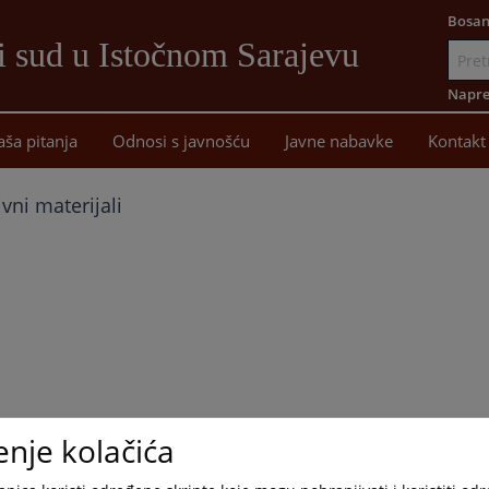
Bosan
i sud u Istočnom Sarajevu
Idi
na
Napre
sadržaj
aša pitanja
Odnosi s javnošću
Javne nabavke
Kontakt
vni materijali
enje kolačića