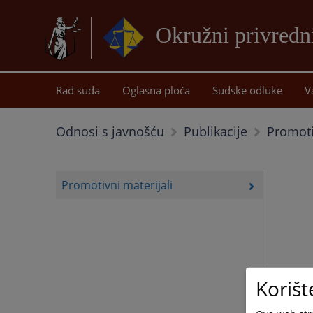
Okružni privredn
Rad suda
Oglasna ploča
Sudske odluke
V
Promoti
Odnosi s javnošću
Publikacije
Promotivni materijali
Korišt