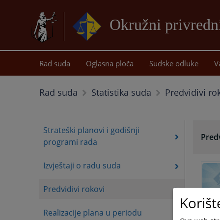
Okružni privredn
Rad suda
Oglasna ploča
Sudske odluke
V
Predvidivi ro
Rad suda
Statistika suda
Strateški planovi i godišnji
Predv
programi rada
Izvještaji o radu suda
Predvidivi rokovi
Korišt
Realizacije plana u periodu