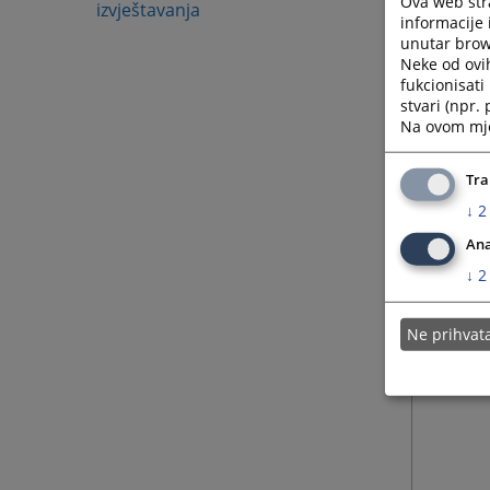
Ova web stra
izvještavanja
informacije 
unutar brows
Neke od ovi
fukcionisat
stvari (npr.
Na ovom mjes
Tra
↓
2
Ana
↓
2
Ne prihva