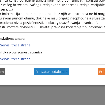
nica koristi određene skripte koje mogu pohranjivati i koristiti od
iz vašeg browsera i vašeg uređaja (npr. IP adresa uređaja, varijable 
era, ...).
h informacija su nam neophodne i bez njih web stranica ne bi mog
i u svom punom obimu, dok neke nisu prijeko neophodne a služe z
 procjenu nivoa posjećenosti, budućeg usavršavanja stranice...).
tu možete dozvoliti ili uskratiti pravo na korištenje tih informacija
nslation
(obavezna)
Servisi treće strane
litika o posjećenosti stranica
Servisi treće strane
tam
Prihvatam odabrane
Pri