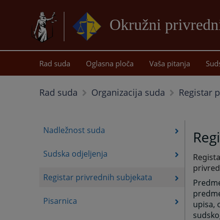
Okružni privredn
Rad suda
Oglasna ploča
Vaša pitanja
Sud
Registar 
Rad suda
Organizacija suda
Nadležnost suda
Regi
Sudska odjeljenja
Regista
privre
Registar privrednih subjekata
Predme
predmet
Pisarnica
upisa, 
sudskog