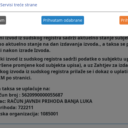
koja se odnosi na postupanje po predmetima (postupanje p
Servisi treće strane
zahtjeva i sl.) obavlja se predavanjem pismena na upisnik
ta – upisničara.
tam
Prihvatam odabrane
Pri
rebne formulare možete preuzeti sa kartice "Prateći dokume
rnici registra.
ni izvod iz sudskog registra sadrži aktuelno stanje subje
o aktuelno stanje na dan izdavanja izvoda., a taksa se 
ci nakon izrade Izvoda.
ski izvod iz sudskog registra sadrži podatke o subjektu u
vršene promjene kod subjekta upisa), a uz Zahtjev za izd
skog izvoda iz sudskog registra prilaže se i dokaz o uplati
KM po stranici.
 taksa se uplaćuje na:
ačun broj : 5620990000055687
lac: RAČUN JAVNIH PRIHODA BANJA LUKA
prihoda: 722211
ska organizacija: 1085001