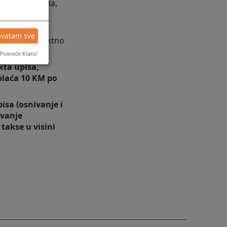
o zaključcima,
 suda kod
hvatam sve
nti" ili direktno
Pokreće Klaro!
kta upisa,
plaća 10 KM po
pisa (osnivanje i
avanje
 takse u visini