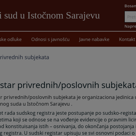
Bosan
i sud u Istočnom Sarajevu
Idi
na
Napre
sadržaj
ske odluke
Odnosi s javnošću
Javne nabavke
Kontakt
privrednih subjekata
star privrednih/poslovnih subjekat
r privrednih/poslovnih subjekata je organizaciona jedinic
dnog suda u Istočnom Sarajevu .
t rada sudskog registra jeste postupanje po sudsko-regist
ima koji se odnose se na vođenje evidencije o pravnim lic
od konstituisanja istih – osnivanja, do okončanja postojanja is
 registra. U sudski registar upisuju se svi osnovni podaci o