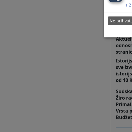
sudom 
↓
2
dopuna 
referen
Ne prihva
Sve pot
na pisa
Aktuel
odnosn
strani
Istorij
sve iz
istorij
od 10 
Sudska
Žiro r
Prima
Vrsta 
Budžet