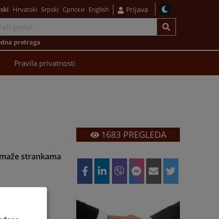
ski
Hrvatski
Srpski
Српски
English
Prijava
dna pretraga
Pravila privatnosti
1683
PREGLEDA
 pomaže strankama
uda u pogledu