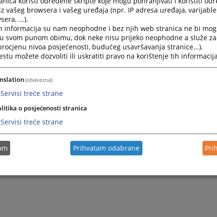
nica koristi određene skripte koje mogu pohranjivati i koristiti od
ije na pripremnom ročištu, Sud može, ukoliko ocijeni da je 
iz vašeg browsera i vašeg uređaja (npr. IP adresa uređaja, varijable 
 na prirodu spora i druge okolnosti, predložiti strankama d
era, ...).
ku medijacije, kako je predviđeno posebnim zakonom..
h informacija su nam neophodne i bez njih web stranica ne bi mog
i u svom punom obimu, dok neke nisu prijeko neophodne a služe z
rijedlog mogu staviti i stranke sporazumno do zaključenja 
 procjenu nivoa posjećenosti, budućeg usavršavanja stranice...).
6. ZPP).
tu možete dozvoliti ili uskratiti pravo na korištenje tih informacija
kon u cjelini možete preuzeti u prilogu desno.
nslation
(obavezna)
Servisi treće strane
litika o posjećenosti stranica
Servisi treće strane
tam
Prihvatam odabrane
Pri