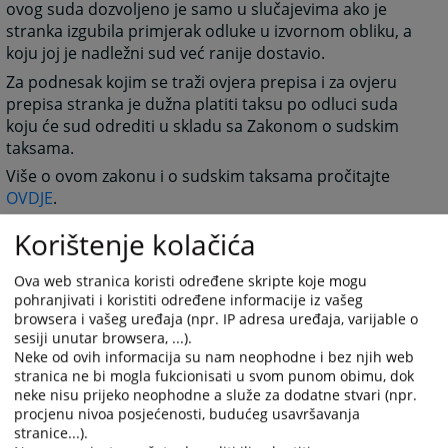
ovog suda dozvoljeno je samo u slučajevima ako je
stranka izgubila primjerak odluke u izvornom obliku, a
koju joj je nadležni sud već ranije dostavio.
Za podnesak kojim se traži ovjera prepisa i za ovjeru
prepisa stranka je dužna platiti taksu po odluci suda
koju će sud odrediti u skladu sa Zakonom o sudskim
taksama.
Više o ovom zakonu i o sudskim taksama pročitajte
OVDJE
.
Korištenje kolačića
2101
PREGLEDA
Ova web stranica koristi određene skripte koje mogu
pohranjivati i koristiti određene informacije iz vašeg
browsera i vašeg uređaja (npr. IP adresa uređaja, varijable o
sesiji unutar browsera, ...).
Neke od ovih informacija su nam neophodne i bez njih web
stranica ne bi mogla fukcionisati u svom punom obimu, dok
neke nisu prijeko neophodne a služe za dodatne stvari (npr.
procjenu nivoa posjećenosti, budućeg usavršavanja
stranice...).