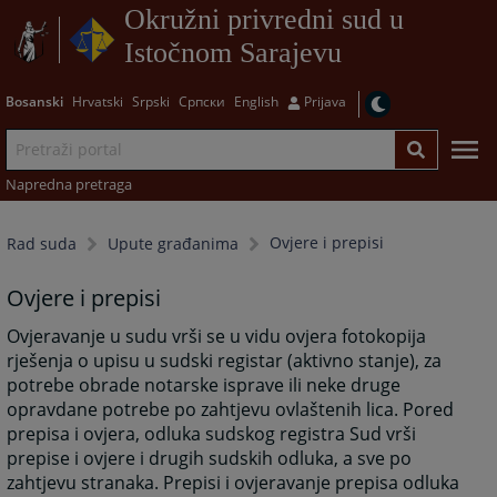
Okružni privredni sud u
Istočnom Sarajevu
Bosanski
Hrvatski
Srpski
Српски
English
Prijava
Napredna pretraga
Ovjere i prepisi
Rad suda
Upute građanima
Ovjere i prepisi
Ovjeravanje u sudu vrši se u vidu ovjera fotokopija
rješenja o upisu u sudski registar (aktivno stanje), za
potrebe obrade notarske isprave ili neke druge
opravdane potrebe po zahtjevu ovlaštenih lica. Pored
prepisa i ovjera, odluka sudskog registra Sud vrši
prepise i ovjere i drugih sudskih odluka, a sve po
zahtjevu stranaka. Prepisi i ovjeravanje prepisa odluka