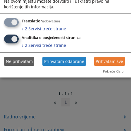
Na ovom mjestu možete dozvoliti ili uskratiti pravo na
korištenje tih informacija.
Translation
(obavezna)
↓
2
Servisi treće strane
Analitika o posjećenosti stranica
↓
2
Servisi treće strane
Ne prihvatam
Prihvatam odabrane
Prihvatam sve
Pokreće Klaro!
1 - 1 / 1
1
Radno vrijeme
Formulari, obrasci i zahtjevi