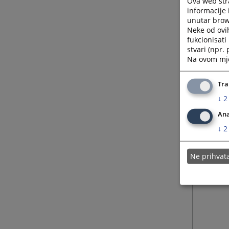
Ova web stra
informacije 
unutar brows
Neke od ovi
fukcionisat
stvari (npr.
Na ovom mjes
Tra
↓
2
Ana
↓
2
Ne prihva