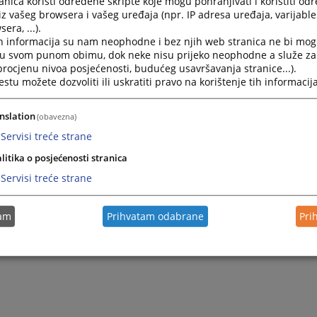
nica koristi određene skripte koje mogu pohranjivati i koristiti od
iz vašeg browsera i vašeg uređaja (npr. IP adresa uređaja, varijable 
era, ...).
Gdje mogu dobiti instrukcije za plaćanje?
h informacija su nam neophodne i bez njih web stranica ne bi mog
i u svom punom obimu, dok neke nisu prijeko neophodne a služe z
 procjenu nivoa posjećenosti, budućeg usavršavanja stranice...).
Kako mogu saznati visinu određene sudske takse?
tu možete dozvoliti ili uskratiti pravo na korištenje tih informacija
nslation
(obavezna)
Servisi treće strane
litika o posjećenosti stranica
Servisi treće strane
tam
Prihvatam odabrane
Pri