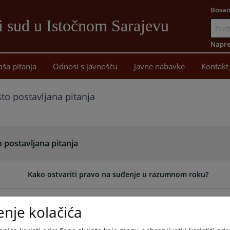
Bosan
i sud u Istočnom Sarajevu
Idi
na
Napre
sadržaj
aša pitanja
Odnosi s javnošću
Javne nabavke
Kontakt
to postavljana pitanja
 postavljana pitanja
Kako ostvariti pravo na suđenje u razumnom roku?
Gdje mogu pronaći listu stečajnih upravnika Okružnog p
enje kolačića
Kako sudovi uzimaju predmete u rad?