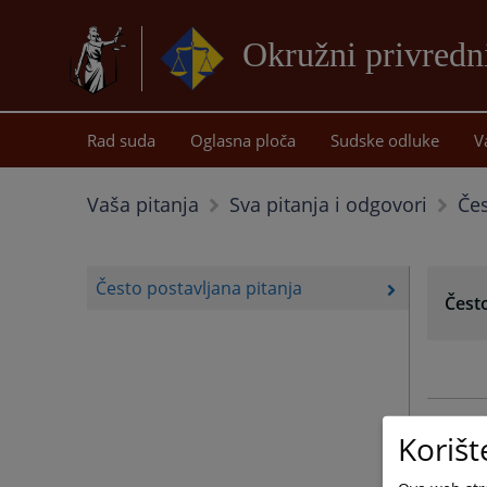
Okružni privredn
Rad suda
Oglasna ploča
Sudske odluke
V
Čes
Vaša pitanja
Sva pitanja i odgovori
Često postavljana pitanja
Često
Korišt