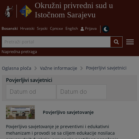
Okružni privredni sud u
Istočnom Sarajevu
Bosanski
Hrvatski
Srpski
Српски
English
Prijava
Napredna pretraga
Povjerljivi savjetnici
Oglasna ploča
Važne informacije
Povjerljivi savjetnici
Navigate
Navigate
forward
forward
Povjerljivo savjetovanje
to
to
interact
interact
Povjerljivo savjetovanje je preventivni i edukativni
with
with
mehanizam i provodi se sa ciljem edukacije nosilaca
the
the