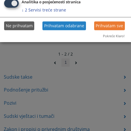
Analitika o posjećenosti stranica
↓
2
Servisi treće strane
Ne prihvatam
Prihvatam odabrane
Prihvatam sve
Pokreće Klaro!
1 - 2 / 2
1
Sudske takse
Podnošenje pritužbi
Pozivi
Sudski vještaci i tumači
Zakon i propisi o privrednim društvima