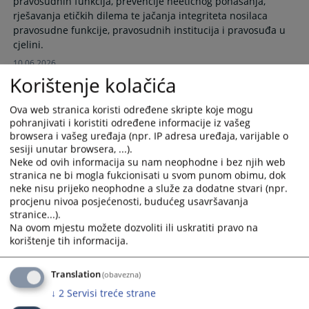
pravosudnih funkcija, prevencije neetičnog ponašanja,
calendar
calendar
rješavanja etičkih dilema te jačanja integriteta nosilaca
and
and
pravosudne funkcije, pravosudnih institucija i pravosuđa u
select
select
cjelini.
a
a
10.06.2026.
date.
date.
Korištenje kolačića
Press
Press
the
the
Lista izabranih povjerljivih savjetnika u
Ova web stranica koristi određene skripte koje mogu
question
question
pravosuđu Bosne i Hercegovine
pohranjivati i koristiti određene informacije iz vašeg
mark
mark
browsera i vašeg uređaja (npr. IP adresa uređaja, varijable o
key
key
sesiji unutar browsera, ...).
Ovdje možete preuzeti i pogledati listu izabranih povjerljivih
to
to
Neke od ovih informacija su nam neophodne i bez njih web
savjetnika u pravosuđu u Bosni i Hercegovini.
get
get
stranica ne bi mogla fukcionisati u svom punom obimu, dok
08.04.2025.
neke nisu prijeko neophodne a služe za dodatne stvari (npr.
the
the
procjenu nivoa posjećenosti, budućeg usavršavanja
keyboard
keyboard
stranice...).
shortcuts
shortcuts
Na ovom mjestu možete dozvoliti ili uskratiti pravo na
for
for
korištenje tih informacija.
changing
changing
dates.
dates.
Translation
(obavezna)
↓
2
Servisi treće strane