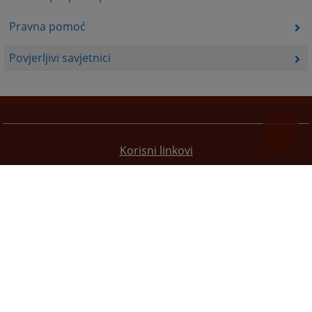
Pravna pomoć
Povjerljivi savjetnici
Korisni linkovi
Pomoć za korištenje
Mapa stranice
Pravila privatnosti
Redizajn web stranice je finansirala Evropska unija. Za njen sadržaj isključivo je odgovorno
Visoko sudsko i tužilačko vijeće BiH i ona ne odražava nužno stavove Evropske unije.