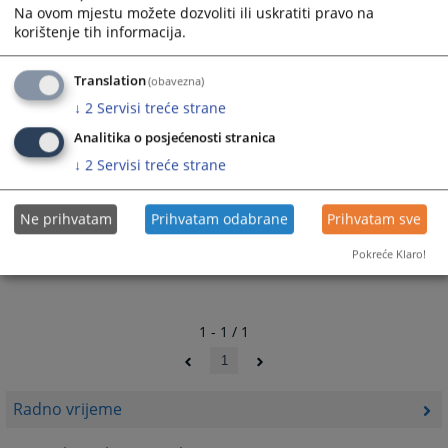
Na ovom mjestu možete dozvoliti ili uskratiti pravo na
korištenje tih informacija.
Translation
(obavezna)
↓
2
Servisi treće strane
Analitika o posjećenosti stranica
↓
2
Servisi treće strane
Ne prihvatam
Prihvatam odabrane
Prihvatam sve
Pokreće Klaro!
1 - 1 / 1
1
Radno vrijeme