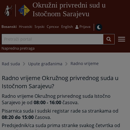
Okružni privredni sud u
Istočnom Sarajevu
Bosanski
Hrvatski
Srpski
Српски
English
Prijava
Napredna pretraga
Radno vrijeme
Rad suda
Upute građanima
Radno vrijeme Okružnog privrednog suda u
Istočnom Sarajevu?
Radno vrijeme Okružnog privrednog suda Istočno
Sarajevo je od
08:00 - 16:00
časova.
Pisarnica suda i sudski registar rade sa strankama od
08:20 do 15:00
časova.
Predsjednik/ca suda prima stranke svakog četvrtka od