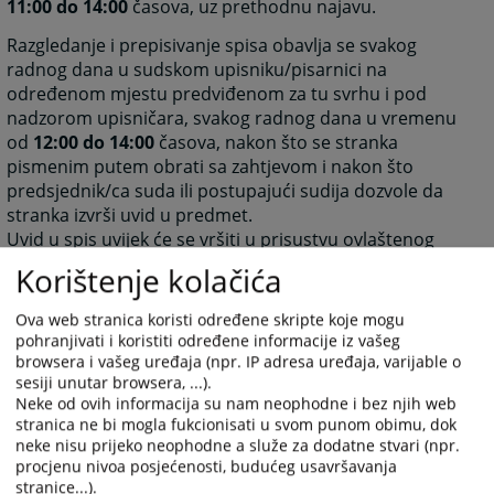
11:00 do 14:00
časova, uz prethodnu najavu.
Razgledanje i prepisivanje spisa obavlja se svakog
radnog dana u sudskom upisniku/pisarnici na
određenom mjestu predviđenom za tu svrhu i pod
nadzorom upisničara, svakog radnog dana u vremenu
od
12:00 do 14:00
časova, nakon što se stranka
pismenim putem obrati sa zahtjevom i nakon što
predsjednik/ca suda ili postupajući sudija dozvole da
stranka izvrši uvid u predmet.
Uvid u spis uvijek će se vršiti u prisustvu ovlaštenog
radnika suda.
Korištenje kolačića
5401
PREGLEDA
Ova web stranica koristi određene skripte koje mogu
pohranjivati i koristiti određene informacije iz vašeg
browsera i vašeg uređaja (npr. IP adresa uređaja, varijable o
sesiji unutar browsera, ...).
Neke od ovih informacija su nam neophodne i bez njih web
stranica ne bi mogla fukcionisati u svom punom obimu, dok
neke nisu prijeko neophodne a služe za dodatne stvari (npr.
procjenu nivoa posjećenosti, budućeg usavršavanja
stranice...).