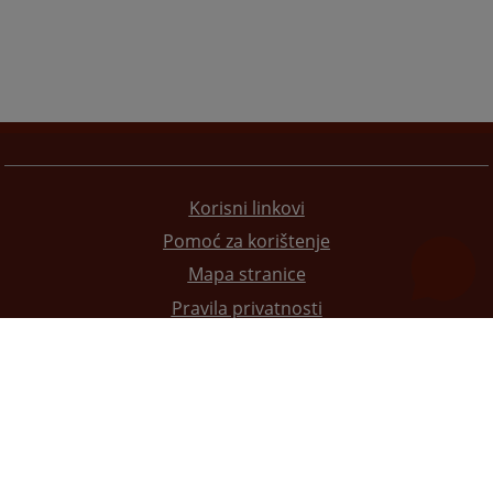
Korisni linkovi
Pomoć za korištenje
Mapa stranice
Pravila privatnosti
Redizajn web stranice je finansirala Evropska unija. Za njen sadržaj isključivo je odgovorno
Visoko sudsko i tužilačko vijeće BiH i ona ne odražava nužno stavove Evropske unije.