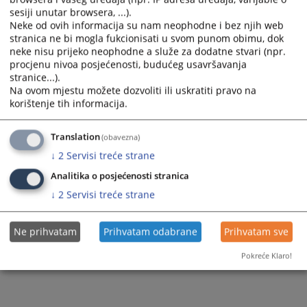
Slike
Zahtjevi za medijska obraćanja
sesiji unutar browsera, ...).
Neke od ovih informacija su nam neophodne i bez njih web
stranica ne bi mogla fukcionisati u svom punom obimu, dok
neke nisu prijeko neophodne a služe za dodatne stvari (npr.
procjenu nivoa posjećenosti, budućeg usavršavanja
stranice...).
Na ovom mjestu možete dozvoliti ili uskratiti pravo na
korištenje tih informacija.
Translation
(obavezna)
↓
2
Servisi treće strane
Analitika o posjećenosti stranica
↓
2
Servisi treće strane
Ne prihvatam
Prihvatam odabrane
Prihvatam sve
Pokreće Klaro!