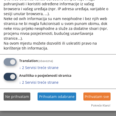
and
and
pohranjivati i koristiti određene informacije iz vašeg
browsera i vašeg uređaja (npr. IP adresa uređaja, varijable o
select
select
sesiji unutar browsera, ...).
a
a
Neke od ovih informacija su nam neophodne i bez njih web
date.
date.
stranica ne bi mogla fukcionisati u svom punom obimu, dok
Press
Press
neke nisu prijeko neophodne a služe za dodatne stvari (npr.
the
the
procjenu nivoa posjećenosti, budućeg usavršavanja
question
question
stranice...).
Na ovom mjestu možete dozvoliti ili uskratiti pravo na
mark
mark
Trenutno nema vijesti
korištenje tih informacija.
key
key
to
to
get
get
Translation
(obavezna)
the
the
↓
2
Servisi treće strane
keyboard
keyboard
Analitika o posjećenosti stranica
shortcuts
shortcuts
↓
2
Servisi treće strane
for
for
changing
changing
dates.
dates.
Ne prihvatam
Prihvatam odabrane
Prihvatam sve
Pokreće Klaro!